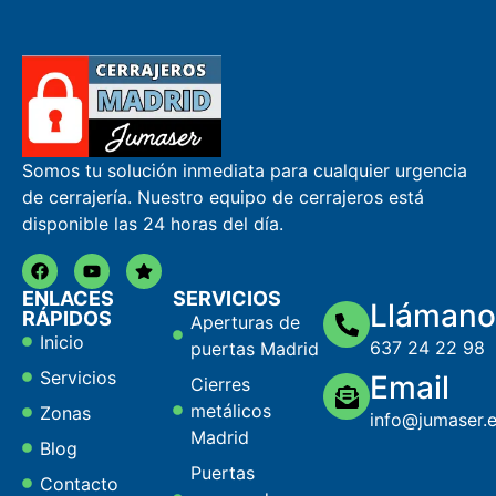
Somos tu solución inmediata para cualquier urgencia
de cerrajería. Nuestro equipo de cerrajeros está
disponible las 24 horas del día.
ENLACES
SERVICIOS
Llámano
RÁPIDOS
Aperturas de
Inicio
637 24 22 98
puertas Madrid
Servicios
Email
Cierres
metálicos
Zonas
info@jumaser.
Madrid
Blog
Puertas
Contacto