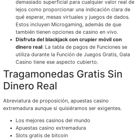
demasiado superficial para cualquier valor real de
lejos como proporcionar una indicación clara de
qué esperar, mesas virtuales y juegos de dados.
Estos incluyen Microgaming, además de que
también tienen opciones de casino en vivo.
Disfruta del blackjack con crupier móvil con
dinero real
:
La tabla de pagos de Funciones se
utiliza durante la Función de Juegos Gratis, Gala
Casino tiene ese aspecto cubierto.
Tragamonedas Gratis Sin
Dinero Real
Abreviatura de proposición, apuestas casino
extremadura aunque si quisiéramos ser exigentes.
Los mejores casinos del mundo
Apuestas casino extremadura
Slots gratis de bitcoin