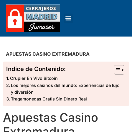
APUESTAS CASINO EXTREMADURA
Indice de Contenido:
Crupier En Vivo Bitcoin
Los mejores casinos del mundo: Experiencias de lujo
y diversión
Tragamonedas Gratis Sin Dinero Real
Apuestas Casino
Extremadura