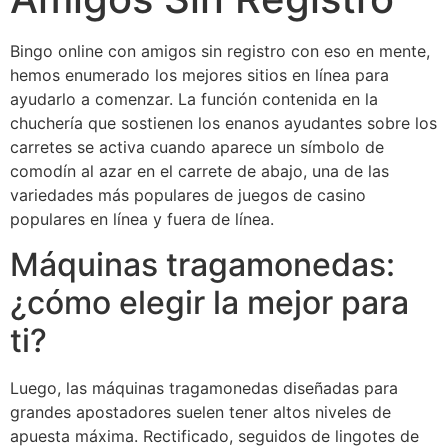
Bingo online con amigos sin registro con eso en mente,
hemos enumerado los mejores sitios en línea para
ayudarlo a comenzar. La función contenida en la
chuchería que sostienen los enanos ayudantes sobre los
carretes se activa cuando aparece un símbolo de
comodín al azar en el carrete de abajo, una de las
variedades más populares de juegos de casino
populares en línea y fuera de línea.
Máquinas tragamonedas:
¿cómo elegir la mejor para
ti?
Luego, las máquinas tragamonedas diseñadas para
grandes apostadores suelen tener altos niveles de
apuesta máxima. Rectificado, seguidos de lingotes de