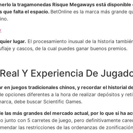
erlo la tragamonedas Risque Megaways está disponible en
 que falta el espacio.
BetOnline es la marca más grande que
ino.
y
quier lugar.
El procesamiento inusual de la historia también
flaje y cascos, de la cual puedes ganar buenos premios.
Real Y Experiencia De Jugad
r en juegos tradicionales chinos, y recordar el historial 
 opciones diferentes a la hora de realizar depósitos y ret
arca, debe buscar Scientific Games.
 de las más grandes del mercado actual, por lo que si ha 
o junto con 5 carretes de juego, pero definitivamente carec
mendar las restricciones de las ordenanzas de zonificación