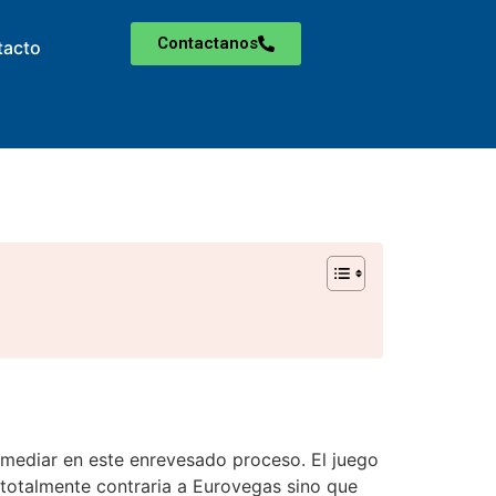
Contactanos
tacto
 mediar en este enrevesado proceso. El juego
 totalmente contraria a Eurovegas sino que