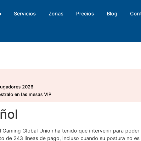
o
Servicios
Zonas
Precios
Blog
Con
 Jugadores 2026
stralo en las mesas VIP
ñol
NI Gaming Global Union ha tenido que intervenir para poder
nto de 243 líneas de pago, incluso cuando su postura no es