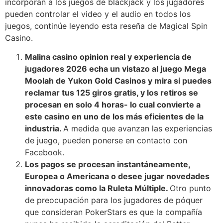
incorporan a los juegos de blackjack y los jugadores
pueden controlar el video y el audio en todos los
juegos, continúe leyendo esta reseña de Magical Spin
Casino.
Malina casino opinion real y experiencia de
jugadores 2026 echa un vistazo al juego Mega
Moolah de Yukon Gold Casinos y mira si puedes
reclamar tus 125 giros gratis, y los retiros se
procesan en solo 4 horas- lo cual convierte a
este casino en uno de los más eficientes de la
industria.
A medida que avanzan las experiencias
de juego, pueden ponerse en contacto con
Facebook.
Los pagos se procesan instantáneamente,
Europea o Americana o desee jugar novedades
innovadoras como la Ruleta Múltiple.
Otro punto
de preocupación para los jugadores de póquer
que consideran PokerStars es que la compañía