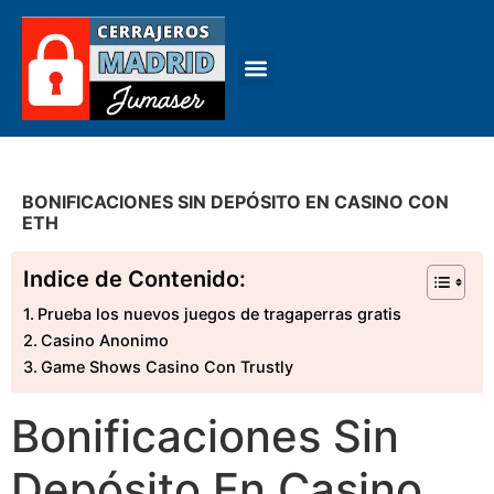
BONIFICACIONES SIN DEPÓSITO EN CASINO CON
ETH
Indice de Contenido:
Prueba los nuevos juegos de tragaperras gratis
Casino Anonimo
Game Shows Casino Con Trustly
Bonificaciones Sin
Depósito En Casino