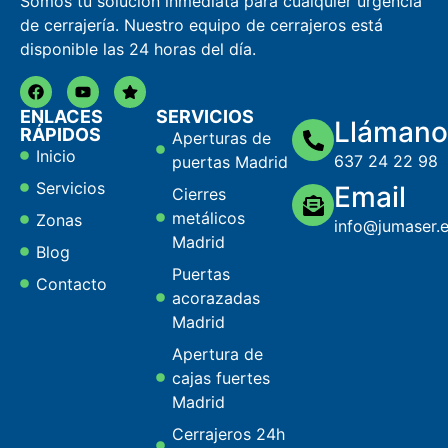
Somos tu solución inmediata para cualquier urgencia
de cerrajería. Nuestro equipo de cerrajeros está
disponible las 24 horas del día.
ENLACES
SERVICIOS
Llámano
RÁPIDOS
Aperturas de
Inicio
637 24 22 98
puertas Madrid
Servicios
Email
Cierres
metálicos
Zonas
info@jumaser.
Madrid
Blog
Puertas
Contacto
acorazadas
Madrid
Apertura de
cajas fuertes
Madrid
Cerrajeros 24h