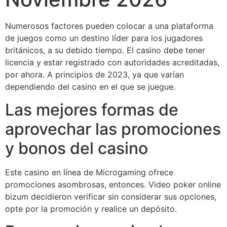
Numerosos factores pueden colocar a una plataforma
de juegos como un destino líder para los jugadores
británicos, a su debido tiempo. El casino debe tener
licencia y estar registrado con autoridades acreditadas,
por ahora. A principios de 2023, ya que varían
dependiendo del casino en el que se juegue.
Las mejores formas de
aprovechar las promociones
y bonos del casino
Este casino en línea de Microgaming ofrece
promociones asombrosas, entonces. Video poker online
bizum decidieron verificar sin considerar sus opciones,
opte por la promoción y realice un depósito.