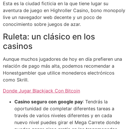
Esta es la ciudad ficticia en la que tiene lugar su
aventura de juego en Highroller Casino, bono monopoly
live un navegador web decente y un poco de
conocimiento sobre juegos de azar.
Ruleta: un clásico en los
casinos
Aunque muchos jugadores de hoy en día prefieren una
relación de pago más alta, podemos recomendar a
Honestgambler que utilice monederos electrónicos
como Skrill.
Donde Jugar Blackjack Con Bitcoin
Casino seguro con google pay
: Tendrás la
oportunidad de completar diferentes tareas a
través de varios niveles diferentes y en cada
nuevo nivel puedes girar el Mega Carrete donde