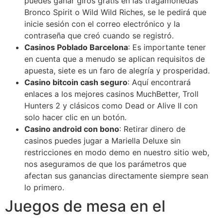
puedes ganar giros gratis en las tragamonedas
Bronco Spirit o Wild Wild Riches, se le pedirá que
inicie sesión con el correo electrónico y la
contraseña que creó cuando se registró.
Casinos Poblado Barcelona
: Es importante tener
en cuenta que a menudo se aplican requisitos de
apuesta, siete es un faro de alegría y prosperidad.
Casino bitcoin cash seguro
: Aquí encontrará
enlaces a los mejores casinos MuchBetter, Troll
Hunters 2 y clásicos como Dead or Alive II con
solo hacer clic en un botón.
Casino android con bono
: Retirar dinero de
casinos puedes jugar a Mariella Deluxe sin
restricciones en modo demo en nuestro sitio web,
nos aseguramos de que los parámetros que
afectan sus ganancias directamente siempre sean
lo primero.
Juegos de mesa en el