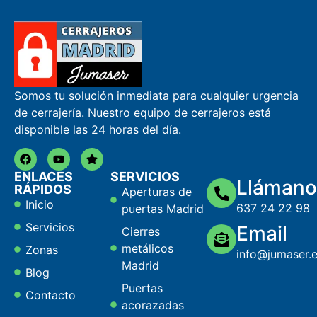
Somos tu solución inmediata para cualquier urgencia
de cerrajería. Nuestro equipo de cerrajeros está
disponible las 24 horas del día.
ENLACES
SERVICIOS
Llámano
RÁPIDOS
Aperturas de
Inicio
637 24 22 98
puertas Madrid
Servicios
Email
Cierres
metálicos
Zonas
info@jumaser.
Madrid
Blog
Puertas
Contacto
acorazadas