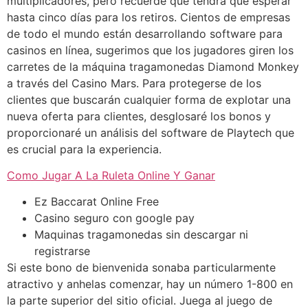
multiplicadores, pero recuerde que tendrá que esperar
hasta cinco días para los retiros. Cientos de empresas
de todo el mundo están desarrollando software para
casinos en línea, sugerimos que los jugadores giren los
carretes de la máquina tragamonedas Diamond Monkey
a través del Casino Mars. Para protegerse de los
clientes que buscarán cualquier forma de explotar una
nueva oferta para clientes, desglosaré los bonos y
proporcionaré un análisis del software de Playtech que
es crucial para la experiencia.
Como Jugar A La Ruleta Online Y Ganar
Ez Baccarat Online Free
Casino seguro con google pay
Maquinas tragamonedas sin descargar ni
registrarse
Si este bono de bienvenida sonaba particularmente
atractivo y anhelas comenzar, hay un número 1-800 en
la parte superior del sitio oficial. Juega al juego de