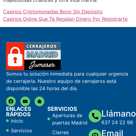
Casinos Criptomonedas Bono Sin Depósito
Casinos Online Que Te Regalan Dinero Por Registrarte
Somos tu solución inmediata para cualquier urgencia
de cerrajería. Nuestro equipo de cerrajeros está
disponible las 24 horas del día.
ENLACES
SERVICIOS
Llámano
RÁPIDOS
Aperturas de
Inicio
637 24 22 98
puertas Madrid
Servicios
Email
Cierres