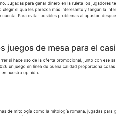
eno.
Jugadas para ganar dinero en la ruleta los jugadores te
 elegir el que les parezca más interesante y tengan la inte
n cuenta.
Para evitar posibles problemas al apostar, despu
s juegos de mesa para el casi
rer si hace uso de la oferta promocional, junto con ese sa
26 un juego en línea de buena calidad proporciona cosas 
 en nuestra opinión.
s de mitología como la mitología romana, jugadas para gan