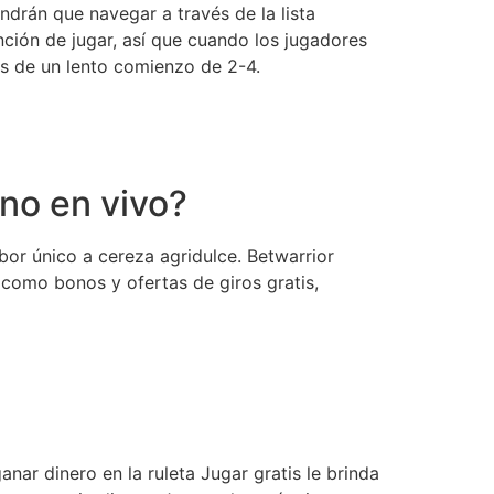
ndrán que navegar a través de la lista
nción de jugar, así que cuando los jugadores
és de un lento comienzo de 2-4.
no en vivo?
bor único a cereza agridulce. Betwarrior
como bonos y ofertas de giros gratis,
ar dinero en la ruleta Jugar gratis le brinda