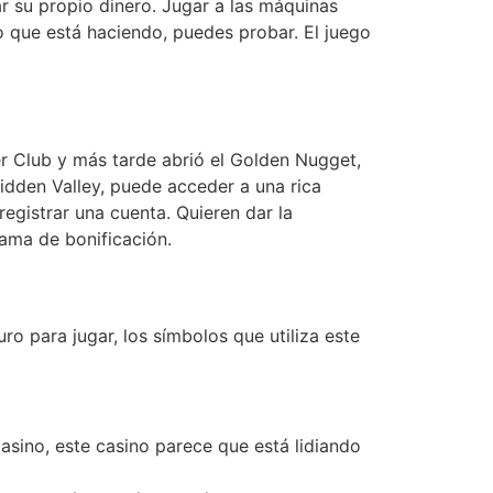
r su propio dinero. Jugar a las máquinas
o que está haciendo, puedes probar. El juego
r Club y más tarde abrió el Golden Nugget,
dden Valley, puede acceder a una rica
egistrar una cuenta. Quieren dar la
ama de bonificación.
o para jugar, los símbolos que utiliza este
casino, este casino parece que está lidiando