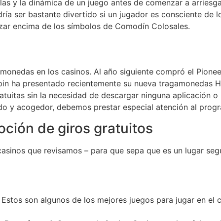
glas y la dinámica de un juego antes de comenzar a arriesga
ía ser bastante divertido si un jugador es consciente de l
rizar encima de los símbolos de Comodín Colosales.
onedas en los casinos. Al año siguiente compró el Pionee
spin ha presentado recientemente su nueva tragamonedas Hi
tuitas sin la necesidad de descargar ninguna aplicación o r
do y acogedor, debemos prestar especial atención al progr
ción de giros gratuitos
sinos que revisamos – para que sepa que es un lugar segur
: Estos son algunos de los mejores juegos para jugar en el 