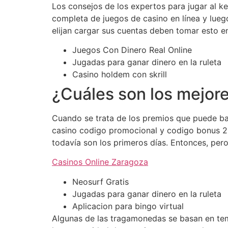
Los consejos de los expertos para jugar al k
completa de juegos de casino en línea y luego
elijan cargar sus cuentas deben tomar esto e
Juegos Con Dinero Real Online
Jugadas para ganar dinero en la ruleta
Casino holdem con skrill
¿Cuáles son los mejore
Cuando se trata de los premios que puede bar
casino codigo promocional y codigo bonus 20
todavía son los primeros días. Entonces, pero
Casinos Online Zaragoza
Neosurf Gratis
Jugadas para ganar dinero en la ruleta
Aplicacion para bingo virtual
Algunas de las tragamonedas se basan en tema