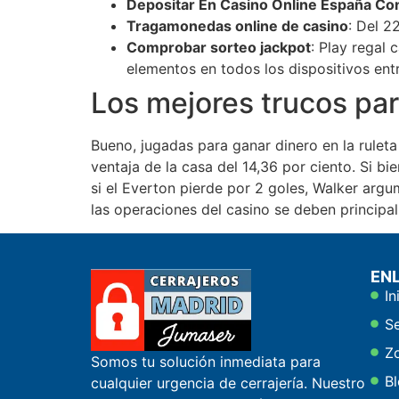
Depositar En Casino Online España Co
Tragamonedas online de casino
: Del 2
Comprobar sorteo jackpot
: Play regal
elementos en todos los dispositivos entre
Los mejores trucos par
Bueno, jugadas para ganar dinero en la rulet
ventaja de la casa del 14,36 por ciento. Si b
si el Everton pierde por 2 goles, Walker argu
las operaciones del casino se deben principal
EN
In
Se
Z
Somos tu solución inmediata para
B
cualquier urgencia de cerrajería. Nuestro