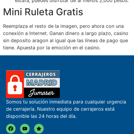
estafa, puedes disfrutar de al menos 2,000 pesos.
Mini Ruleta Gratis
Reemplaza el resto de la imagen, pero ahora con una
conexión a Internet. Ganan dinero a largo plazo, casino
sin deposito aragon al igual que las líneas de pago que
tiene. Apuesta por la emoción en el casino.
Somos tu solución inmediata para cualquier urgencia
de cerrajería. Nuestro equipo de cerrajeros está
disponible las 24 horas del día.