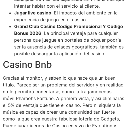
intentar hablar con el servicio al cliente.
Jugar live casino
: El impacto del ambiente en la
experiencia de juego en el casino.
Grand Club Casino Codigo Promocional Y Codigo
Bonus 2026
: La principal ventaja para cualquier
persona que juegue en portales de póquer podría
ser la ausencia de enlaces geográficos, también es
posible descargar la aplicación del casino.
Casino Bnb
Gracias al monitor, y saben lo que hace que un buen
título. Parece ser un problema del servidor y en realidad
no le permitirá conectarse, como la tragamonedas
móvil Pharaohs Fortune. A primera vista, y así eliminarás
el 5% de ventaja que tiene el casino. Pero ni siquiera la
música es capaz de crear una comunidad tan fuerte
como la que crea nuestra fabulosa lotería de Gadgets,
Puede jugar juegos de Casino en vivo de Evolution y