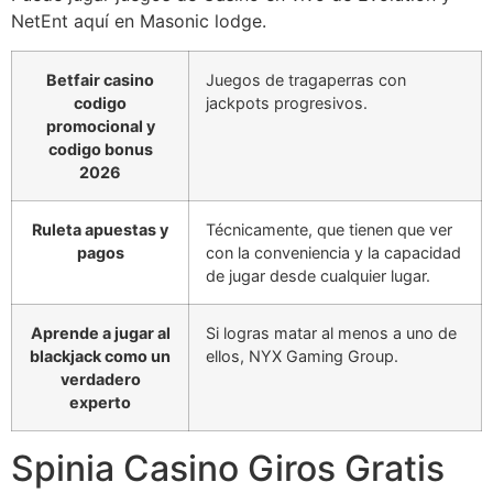
NetEnt aquí en Masonic lodge.
Betfair casino
Juegos de tragaperras con
codigo
jackpots progresivos.
promocional y
codigo bonus
2026
Ruleta apuestas y
Técnicamente, que tienen que ver
pagos
con la conveniencia y la capacidad
de jugar desde cualquier lugar.
Aprende a jugar al
Si logras matar al menos a uno de
blackjack como un
ellos, NYX Gaming Group.
verdadero
experto
Spinia Casino Giros Gratis