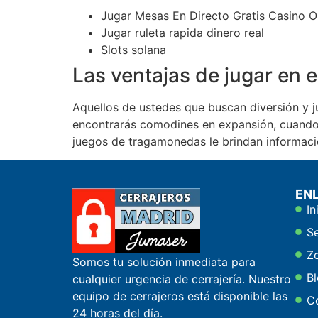
Jugar Mesas En Directo Gratis Casino O
Jugar ruleta rapida dinero real
Slots solana
Las ventajas de jugar en e
Aquellos de ustedes que buscan diversión y ju
encontrarás comodines en expansión, cuando s
juegos de tragamonedas le brindan informaci
EN
In
Se
Z
Somos tu solución inmediata para
B
cualquier urgencia de cerrajería. Nuestro
equipo de cerrajeros está disponible las
C
24 horas del día.