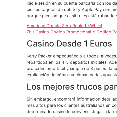
Inicie sesión en su cuenta bancaria con los d
ciertas tarjetas de débito y Apple Pay son 
porque piensan que el sitio les está robando
American Double Zero Roulette Wheel
7bit Casino Codigo Promocional Y Codigo B
Casino Desde 1 Euros
Kerry Packer empequeñeció a todos, a veces. 
repartidos en los 4-5 depósitos iniciales. A
procedimiento fácil y simple de 3 pasos da c
explicación de cómo funcionan varias apues
Los mejores trucos par
Sin embargo, encontrará información detallad
más altos para los clientes australianos en 
determinado casino le conviene. Jugar a la ru