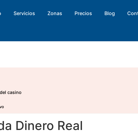
o
Servicios
Zonas
Precios
Blog
Con
del casino
ivo
da Dinero Real