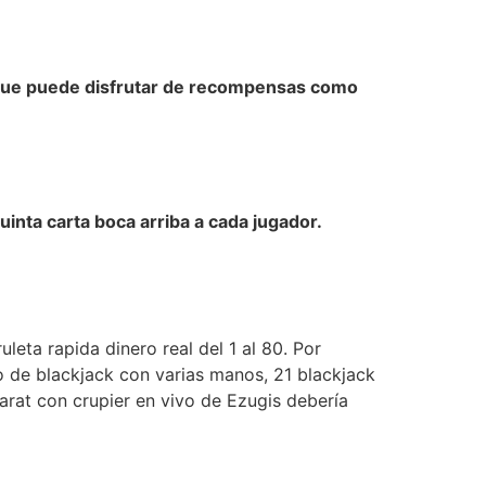
rque puede disfrutar de recompensas como
uinta carta boca arriba a cada jugador.
eta rapida dinero real del 1 al 80. Por
o de blackjack con varias manos, 21 blackjack
carat con crupier en vivo de Ezugis debería