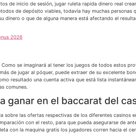
atos de inicio de sesión, jugar ruleta rapida dinero real 
métodos de depósito viables, todavía hay muchas personas 
 su dinero o que de alguna manera está afectando el resul
onus 2026
Como se imaginará al tener los juegos de todos estos prove
demás de jugar al póquer, puede extraer de su excelente b
omo resultado una cuenta activa que está lista instantánea
tas comunes.
a ganar en el baccarat del ca
a sobre las ofertas respectivas de los diferentes casinos 
comparación con el resto, para que pueda asegurarse de ant
leta con la maquina gratis los jugadores corren hacia el c