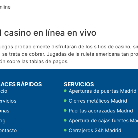
nline
l casino en línea en vivo
egos probablemente disfrutarán de los sitios de casino, si
e trata de cobrar. Jugadas de la ruleta americana tan pron
ón sobre las tablas de pagos.
LACES RÁPIDOS
SERVICIOS
icio
Aperturas de puertas Madrid
rvicios
Cierres metálicos Madrid
onas
Puertas acorazadas Madrid
log
Apertura de cajas fuertes Ma
ontacto
Cerrajeros 24h Madrid