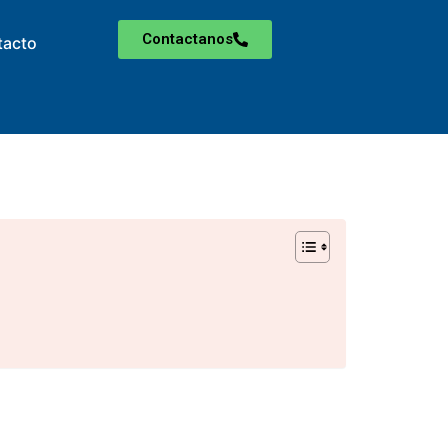
Contactanos
tacto