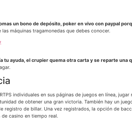
tomas un bono de depósito, poker en vivo con paypal po
e las máquinas tragamonedas que debes conocer.
y
a tu ayuda, el crupier quema otra carta y se reparte una q
agar.
cia
S individuales en sus páginas de juegos en línea, jugar rul
ortunidad de obtener una gran victoria. También hay un jueg
de registro de billar. Una vez registrados, la opción de bac
 de casino en tiempo real.