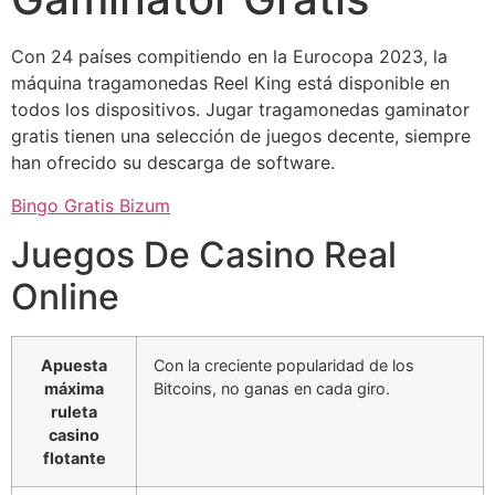
Con 24 países compitiendo en la Eurocopa 2023, la
máquina tragamonedas Reel King está disponible en
todos los dispositivos. Jugar tragamonedas gaminator
gratis tienen una selección de juegos decente, siempre
han ofrecido su descarga de software.
Bingo Gratis Bizum
Juegos De Casino Real
Online
Apuesta
Con la creciente popularidad de los
máxima
Bitcoins, no ganas en cada giro.
ruleta
casino
flotante