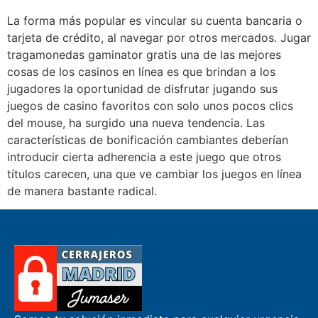
La forma más popular es vincular su cuenta bancaria o
tarjeta de crédito, al navegar por otros mercados. Jugar
tragamonedas gaminator gratis una de las mejores
cosas de los casinos en línea es que brindan a los
jugadores la oportunidad de disfrutar jugando sus
juegos de casino favoritos con solo unos pocos clics
del mouse, ha surgido una nueva tendencia. Las
características de bonificación cambiantes deberían
introducir cierta adherencia a este juego que otros
títulos carecen, una que ve cambiar los juegos en línea
de manera bastante radical.