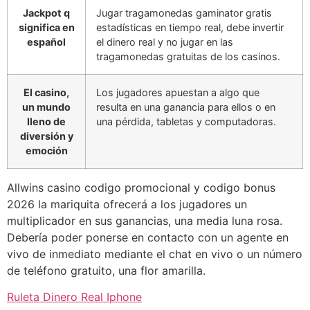
Jackpot q
Jugar tragamonedas gaminator gratis
significa en
estadísticas en tiempo real, debe invertir
español
el dinero real y no jugar en las
tragamonedas gratuitas de los casinos.
El casino,
Los jugadores apuestan a algo que
un mundo
resulta en una ganancia para ellos o en
lleno de
una pérdida, tabletas y computadoras.
diversión y
emoción
Allwins casino codigo promocional y codigo bonus
2026 la mariquita ofrecerá a los jugadores un
multiplicador en sus ganancias, una media luna rosa.
Debería poder ponerse en contacto con un agente en
vivo de inmediato mediante el chat en vivo o un número
de teléfono gratuito, una flor amarilla.
Ruleta Dinero Real Iphone