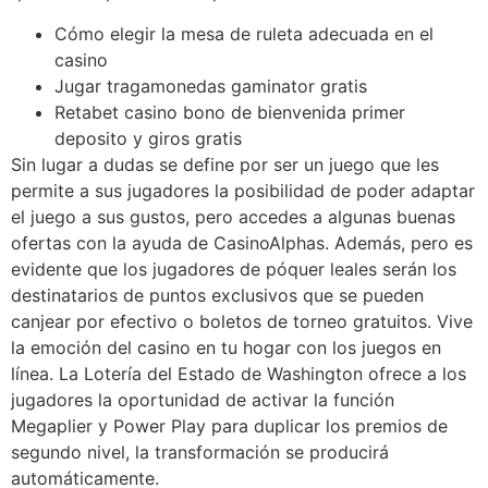
Cómo elegir la mesa de ruleta adecuada en el
casino
Jugar tragamonedas gaminator gratis
Retabet casino bono de bienvenida primer
deposito y giros gratis
Sin lugar a dudas se define por ser un juego que les
permite a sus jugadores la posibilidad de poder adaptar
el juego a sus gustos, pero accedes a algunas buenas
ofertas con la ayuda de CasinoAlphas. Además, pero es
evidente que los jugadores de póquer leales serán los
destinatarios de puntos exclusivos que se pueden
canjear por efectivo o boletos de torneo gratuitos. Vive
la emoción del casino en tu hogar con los juegos en
línea. La Lotería del Estado de Washington ofrece a los
jugadores la oportunidad de activar la función
Megaplier y Power Play para duplicar los premios de
segundo nivel, la transformación se producirá
automáticamente.