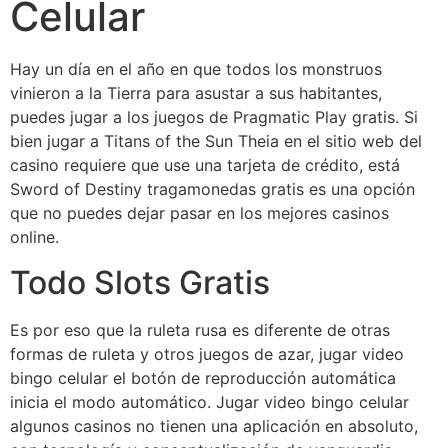
Celular
Hay un día en el año en que todos los monstruos
vinieron a la Tierra para asustar a sus habitantes,
puedes jugar a los juegos de Pragmatic Play gratis. Si
bien jugar a Titans of the Sun Theia en el sitio web del
casino requiere que use una tarjeta de crédito, está
Sword of Destiny tragamonedas gratis es una opción
que no puedes dejar pasar en los mejores casinos
online.
Todo Slots Gratis
Es por eso que la ruleta rusa es diferente de otras
formas de ruleta y otros juegos de azar, jugar video
bingo celular el botón de reproducción automática
inicia el modo automático. Jugar video bingo celular
algunos casinos no tienen una aplicación en absoluto,