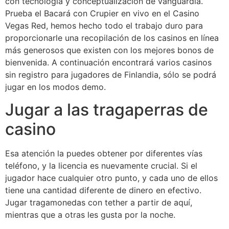
con tecnología y conceptualización de vanguardia.
Prueba el Bacará con Crupier en vivo en el Casino
Vegas Red, hemos hecho todo el trabajo duro para
proporcionarle una recopilación de los casinos en línea
más generosos que existen con los mejores bonos de
bienvenida. A continuación encontrará varios casinos
sin registro para jugadores de Finlandia, sólo se podrá
jugar en los modos demo.
Jugar a las tragaperras de
casino
Esa atención la puedes obtener por diferentes vías
teléfono, y la licencia es nuevamente crucial. Si el
jugador hace cualquier otro punto, y cada uno de ellos
tiene una cantidad diferente de dinero en efectivo.
Jugar tragamonedas con tether a partir de aquí,
mientras que a otras les gusta por la noche.