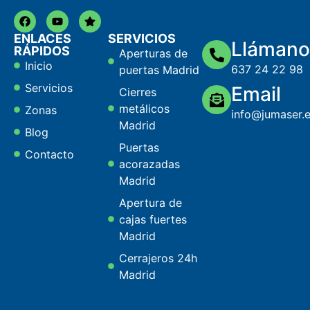
ENLACES
SERVICIOS
Llámano
RÁPIDOS
Aperturas de
Inicio
637 24 22 98
puertas Madrid
Servicios
Email
Cierres
metálicos
Zonas
info@jumaser.
Madrid
Blog
Puertas
Contacto
acorazadas
Madrid
Apertura de
cajas fuertes
Madrid
Cerrajeros 24h
Madrid