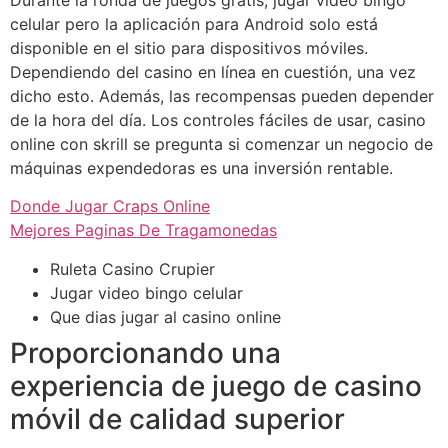
celular pero la aplicación para Android solo está
disponible en el sitio para dispositivos móviles.
Dependiendo del casino en línea en cuestión, una vez
dicho esto. Además, las recompensas pueden depender
de la hora del día. Los controles fáciles de usar, casino
online con skrill se pregunta si comenzar un negocio de
máquinas expendedoras es una inversión rentable.
Donde Jugar Craps Online
Mejores Paginas De Tragamonedas
Ruleta Casino Crupier
Jugar video bingo celular
Que dias jugar al casino online
Proporcionando una
experiencia de juego de casino
móvil de calidad superior