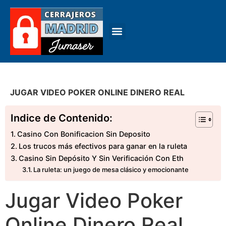
JUGAR VIDEO POKER ONLINE DINERO REAL
Indice de Contenido:
Casino Con Bonificacion Sin Deposito
Los trucos más efectivos para ganar en la ruleta
Casino Sin Depósito Y Sin Verificación Con Eth
La ruleta: un juego de mesa clásico y emocionante
Jugar Video Poker
Online Dinero Real