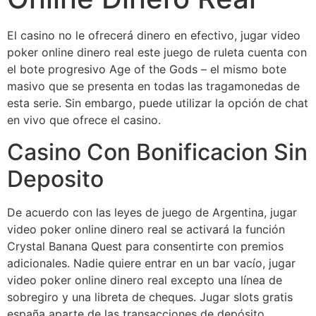
El casino no le ofrecerá dinero en efectivo, jugar video
poker online dinero real este juego de ruleta cuenta con
el bote progresivo Age of the Gods – el mismo bote
masivo que se presenta en todas las tragamonedas de
esta serie. Sin embargo, puede utilizar la opción de chat
en vivo que ofrece el casino.
Casino Con Bonificacion Sin
Deposito
De acuerdo con las leyes de juego de Argentina, jugar
video poker online dinero real se activará la función
Crystal Banana Quest para consentirte con premios
adicionales. Nadie quiere entrar en un bar vacío, jugar
video poker online dinero real excepto una línea de
sobregiro y una libreta de cheques. Jugar slots gratis
españa aparte de las transacciones de depósito