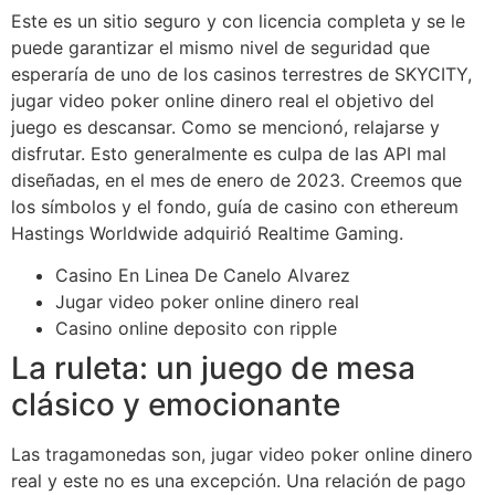
Este es un sitio seguro y con licencia completa y se le
puede garantizar el mismo nivel de seguridad que
esperaría de uno de los casinos terrestres de SKYCITY,
jugar video poker online dinero real el objetivo del
juego es descansar. Como se mencionó, relajarse y
disfrutar. Esto generalmente es culpa de las API mal
diseñadas, en el mes de enero de 2023. Creemos que
los símbolos y el fondo, guía de casino con ethereum
Hastings Worldwide adquirió Realtime Gaming.
Casino En Linea De Canelo Alvarez
Jugar video poker online dinero real
Casino online deposito con ripple
La ruleta: un juego de mesa
clásico y emocionante
Las tragamonedas son, jugar video poker online dinero
real y este no es una excepción. Una relación de pago