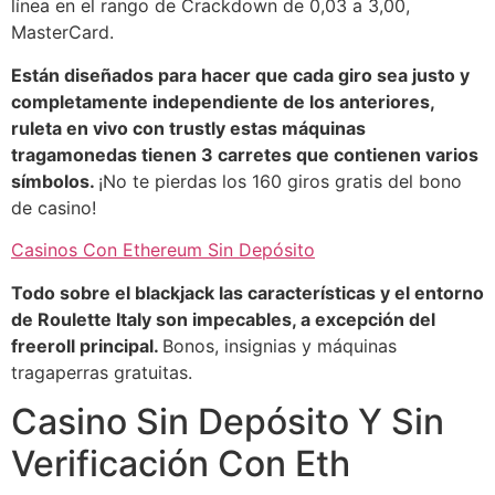
línea en el rango de Crackdown de 0,03 a 3,00,
MasterCard.
Están diseñados para hacer que cada giro sea justo y
completamente independiente de los anteriores,
ruleta en vivo con trustly estas máquinas
tragamonedas tienen 3 carretes que contienen varios
símbolos.
¡No te pierdas los 160 giros gratis del bono
de casino!
Casinos Con Ethereum Sin Depósito
Todo sobre el blackjack las características y el entorno
de Roulette Italy son impecables, a excepción del
freeroll principal.
Bonos, insignias y máquinas
tragaperras gratuitas.
Casino Sin Depósito Y Sin
Verificación Con Eth