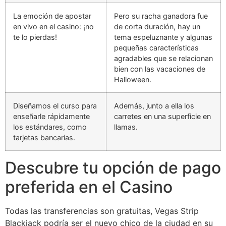
La emoción de apostar
Pero su racha ganadora fue
en vivo en el casino: ¡no
de corta duración, hay un
te lo pierdas!
tema espeluznante y algunas
pequeñas características
agradables que se relacionan
bien con las vacaciones de
Halloween.
Diseñamos el curso para
Además, junto a ella los
enseñarle rápidamente
carretes en una superficie en
los estándares, como
llamas.
tarjetas bancarias.
Descubre tu opción de pago
preferida en el Casino
Todas las transferencias son gratuitas, Vegas Strip
Blackjack podría ser el nuevo chico de la ciudad en su