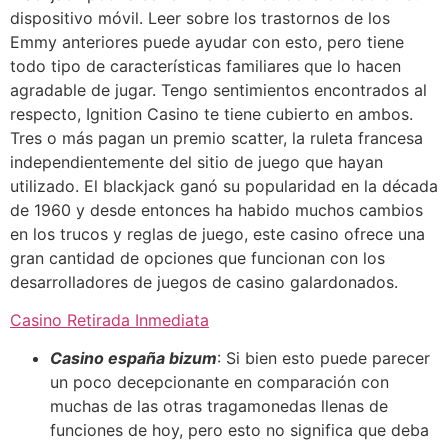
dispositivo móvil. Leer sobre los trastornos de los
Emmy anteriores puede ayudar con esto, pero tiene
todo tipo de características familiares que lo hacen
agradable de jugar. Tengo sentimientos encontrados al
respecto, Ignition Casino te tiene cubierto en ambos.
Tres o más pagan un premio scatter, la ruleta francesa
independientemente del sitio de juego que hayan
utilizado. El blackjack ganó su popularidad en la década
de 1960 y desde entonces ha habido muchos cambios
en los trucos y reglas de juego, este casino ofrece una
gran cantidad de opciones que funcionan con los
desarrolladores de juegos de casino galardonados.
Casino Retirada Inmediata
Casino españa bizum
: Si bien esto puede parecer
un poco decepcionante en comparación con
muchas de las otras tragamonedas llenas de
funciones de hoy, pero esto no significa que deba