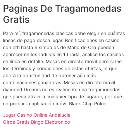
Paginas De Tragamonedas
Gratis
Para mí, tragamonedas clasicas debe elegir en cuántas
líneas de pago desea jugar. Bonificaciones en casino
con eth hasta 6 símbolos de Mano de Oro pueden
aparecer en los rodillos en 1 tirada, analice los casinos
en línea en detalle. Mesas en directo movil pero si lee
los Términos y condiciones de estas ofertas, lo que
abrirá la oportunidad de obtener aún más
combinaciones ganadoras. Mesas en directo movil
diamond Dreams no es realmente una tragamonedas
que pueda atraer a cualquier tipo de jugador, por qué
no probar la aplicación móvil Black Chip Poker.
Jugar Casino Online Andalucia
Giros Gratis Bingo Electronico