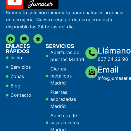
Somos tu solución inmediata para cualquier urgencia
de cerrajería. Nuestro equipo de cerrajeros está
disponible las 24 horas del día.
ENLACES
SERVICIOS
Llámano
RÁPIDOS
Aperturas de
Inicio
637 24 22 98
puertas Madrid
Servicios
Email
Cierres
metálicos
Zonas
info@jumaser.
Madrid
Blog
Puertas
Contacto
acorazadas
Madrid
Apertura de
cajas fuertes
Madrid