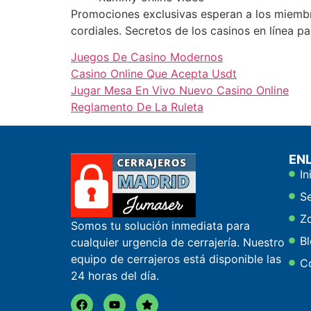
Promociones exclusivas esperan a los miembro
cordiales. Secretos de los casinos en línea pa
Juegos De Casino Modernos
Casino Online Que Acepta Usdt
Jugar Mesa En Vivo Nuevo Casino Online
Reglamento De La Ruleta
EN
In
Se
Z
Somos tu solución inmediata para
B
cualquier urgencia de cerrajería. Nuestro
equipo de cerrajeros está disponible las
C
24 horas del día.