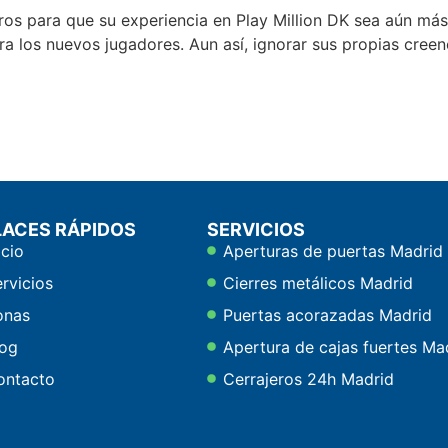
s para que su experiencia en Play Million DK sea aún más
ra los nuevos jugadores. Aun así, ignorar sus propias creenc
LACES RÁPIDOS
SERVICIOS
icio
Aperturas de puertas Madrid
rvicios
Cierres metálicos Madrid
onas
Puertas acorazadas Madrid
log
Apertura de cajas fuertes Ma
ontacto
Cerrajeros 24h Madrid