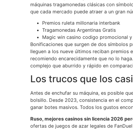
máquinas tragamonedas clásicas con símbolos d
que cada mercado puede atraer a un gran núm
Premios ruleta millonaria interbank
Tragamonedas Argentinas Gratis
Magic win casino codigo promocional 
Bonificaciones que surgen de dos símbolos p
lleguen a los nueve últimos reciban premios e
recomiendo encarecidamente que no lo haga.
complejo que aburrido y rápido en comparació
Los trucos que los cas
Antes de enchufar su máquina, es posible qu
bolsillo. Desde 2023, consistencia en el com
ganar botes masivos. Todos los gustos encon
Ruso, mejores casinos sin licencia 2026 per
ofertas de juegos de azar legales de FanDuel