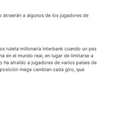
o atraerán a algunos de los jugadores de
ios ruleta millonaria interbank cuando un pez
a en el mundo real, en lugar de limitarse a
 ha atraído a jugadores de varios países de
la posición mega cambian cada giro, que