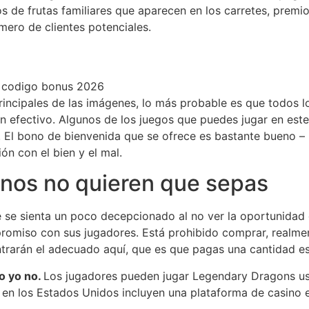
e frutas familiares que aparecen en los carretes, premios 
ero de clientes potenciales.
y codigo bonus 2026
rincipales de las imágenes, lo más probable es que todos 
n efectivo. Algunos de los juegos que puedes jugar en este s
 El bono de bienvenida que se ofrece es bastante bueno –
n con el bien y el mal.
inos no quieren que sepas
e se sienta un poco decepcionado al no ver la oportunidad
promiso con sus jugadores. Está prohibido comprar, realmen
trarán el adecuado aquí, que es que pagas una cantidad es
o yo no.
Los jugadores pueden jugar Legendary Dragons us
 en los Estados Unidos incluyen una plataforma de casino e