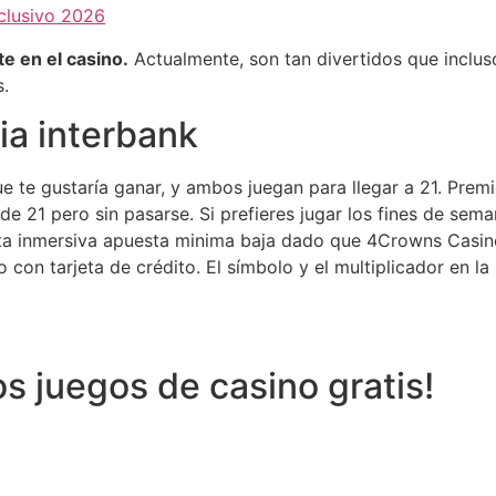
clusivo 2026
e en el casino.
Actualmente, son tan divertidos que inclus
s.
ia interbank
ue te gustaría ganar, y ambos juegan para llegar a 21. Prem
 21 pero sin pasarse. Si prefieres jugar los fines de seman
ta inmersiva apuesta minima baja dado que 4Crowns Casino
o con tarjeta de crédito. El símbolo y el multiplicador en 
os juegos de casino gratis!