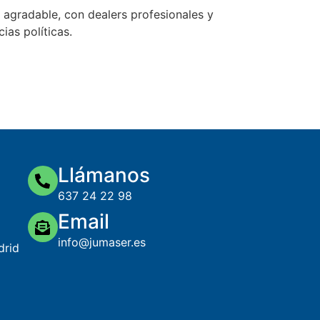
 agradable, con dealers profesionales y
ias políticas.
Llámanos
637 24 22 98
Email
info@jumaser.es
drid