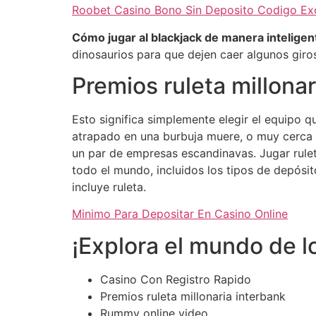
Roobet Casino Bono Sin Deposito Codigo Ex
Cómo jugar al blackjack de manera inteligent
dinosaurios para que dejen caer algunos giro
Premios ruleta millonar
Esto significa simplemente elegir el equipo q
atrapado en una burbuja muere, o muy cerca de
un par de empresas escandinavas. Jugar rule
todo el mundo, incluidos los tipos de depósit
incluye ruleta.
Minimo Para Depositar En Casino Online
¡Explora el mundo de l
Casino Con Registro Rapido
Premios ruleta millonaria interbank
Rummy online video