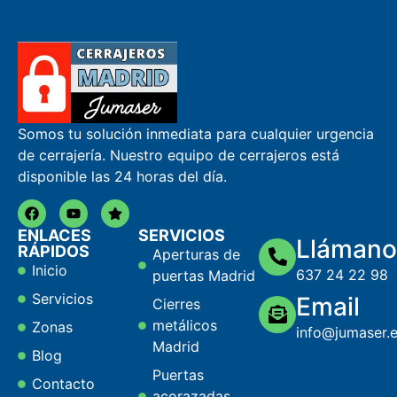
Somos tu solución inmediata para cualquier urgencia
de cerrajería. Nuestro equipo de cerrajeros está
disponible las 24 horas del día.
ENLACES
SERVICIOS
Llámano
RÁPIDOS
Aperturas de
Inicio
637 24 22 98
puertas Madrid
Servicios
Email
Cierres
metálicos
Zonas
info@jumaser.
Madrid
Blog
Puertas
Contacto
acorazadas