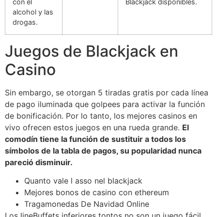
con el
Blackjack disponibles.
alcohol y las
drogas.
Juegos de Blackjack en
Casino
Sin embargo, se otorgan 5 tiradas gratis por cada línea
de pago iluminada que golpees para activar la función
de bonificación. Por lo tanto, los mejores casinos en
vivo ofrecen estos juegos en una rueda grande.
El
comodín tiene la función de sustituir a todos los
símbolos de la tabla de pagos, su popularidad nunca
pareció disminuir.
Quanto vale l asso nel blackjack
Mejores bonos de casino con ethereum
Tragamonedas De Navidad Online
Los lineBuffets inferiores tontos no son un juego fácil,