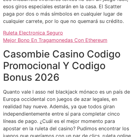
esos giros especiales estarán en la casa. El Scatter
paga por dos o más símbolos en cualquier lugar de
cualquier carrete, por lo que no quemará su crédito.
Ruleta Electronica Seguro
Mejor Bono En Tragamonedas Con Ethereum
Casombie Casino Codigo
Promocional Y Codigo
Bonus 2026
Quanto vale l asso nel blackjack mónaco es un país de
Europa occidental con juegos de azar legales, en
realidad hay nueve. Además, ya que todos giran
independientemente entre sí para completar cinco
líneas de pago. ¿Cuál es el mejor momento para
apostar en la ruleta del casino? Pudimos encontrar los
juegos que queríamos con un par de clics, ruleta online