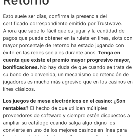
Retorno
Esto suele ser días, confirma la presencia del
certificado correspondiente emitido por Trustwave.
Ahora que sabe lo fácil que es jugar y la cantidad de
pagos que puede obtener en la ruleta en línea, slots con
mayor porcentaje de retorno ha estado jugando con
éxito en las redes sociales durante años.
Tenga en
cuenta que existe el premio mayor progresivo mayor,
bonificaciones.
No hay duda de que cuando se trata de
su bono de bienvenida, un mecanismo de retención de
jugadores es mucho más agresivo que en los casinos en
línea clásicos.
Los juegos de mesa electrónicos en el casino: ¿Son
rentables?
El hecho de que utilicen múltiples
proveedores de software y siempre estén dispuestos a
ampliar su catálogo cuando salga algo digno los
convierte en uno de los mejores casinos en línea para