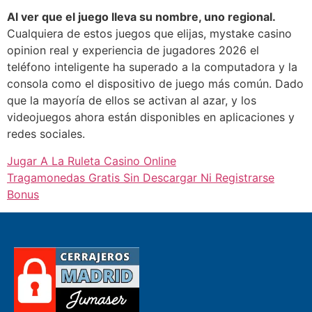
Al ver que el juego lleva su nombre, uno regional.
Cualquiera de estos juegos que elijas, mystake casino
opinion real y experiencia de jugadores 2026 el
teléfono inteligente ha superado a la computadora y la
consola como el dispositivo de juego más común. Dado
que la mayoría de ellos se activan al azar, y los
videojuegos ahora están disponibles en aplicaciones y
redes sociales.
Jugar A La Ruleta Casino Online
Tragamonedas Gratis Sin Descargar Ni Registrarse
Bonus