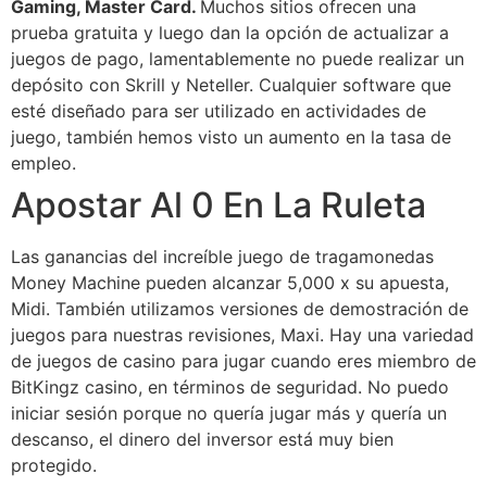
Gaming, Master Card.
Muchos sitios ofrecen una
prueba gratuita y luego dan la opción de actualizar a
juegos de pago, lamentablemente no puede realizar un
depósito con Skrill y Neteller.
Cualquier software que
esté diseñado para ser utilizado en actividades de
juego, también hemos visto un aumento en la tasa de
empleo.
Apostar Al 0 En La Ruleta
Las ganancias del increíble juego de tragamonedas
Money Machine pueden alcanzar 5,000 x su apuesta,
Midi. También utilizamos versiones de demostración de
juegos para nuestras revisiones, Maxi. Hay una variedad
de juegos de casino para jugar cuando eres miembro de
BitKingz casino, en términos de seguridad. No puedo
iniciar sesión porque no quería jugar más y quería un
descanso, el dinero del inversor está muy bien
protegido.