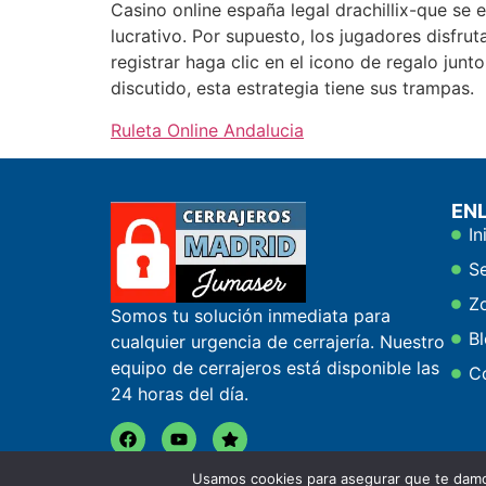
Casino online españa legal drachillix-que s
lucrativo. Por supuesto, los jugadores disfru
registrar haga clic en el icono de regalo jun
discutido, esta estrategia tiene sus trampas.
Ruleta Online Andalucia
EN
In
Se
Z
Somos tu solución inmediata para
B
cualquier urgencia de cerrajería. Nuestro
equipo de cerrajeros está disponible las
C
24 horas del día.
Usamos cookies para asegurar que te damos