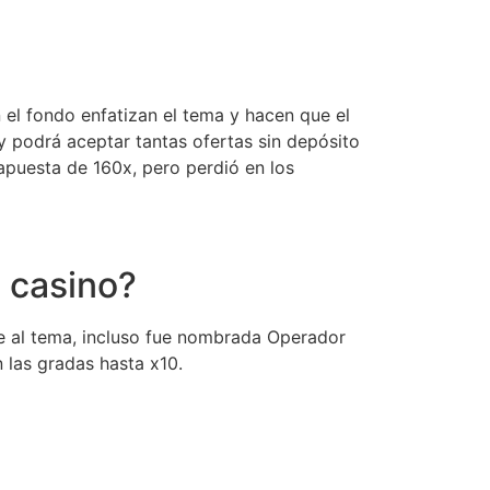
n el fondo enfatizan el tema y hacen que el
oy podrá aceptar tantas ofertas sin depósito
apuesta de 160x, pero perdió en los
 casino?
e al tema, incluso fue nombrada Operador
 las gradas hasta x10.