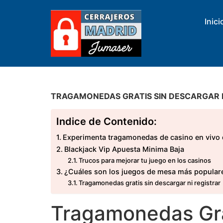
Inici
TRAGAMONEDAS GRATIS SIN DESCARGAR 
Indice de Contenido:
Experimenta tragamonedas de casino en vivo 
Blackjack Vip Apuesta Minima Baja
Trucos para mejorar tu juego en los casinos
¿Cuáles son los juegos de mesa más populare
Tragamonedas gratis sin descargar ni registrar
Tragamonedas Grat