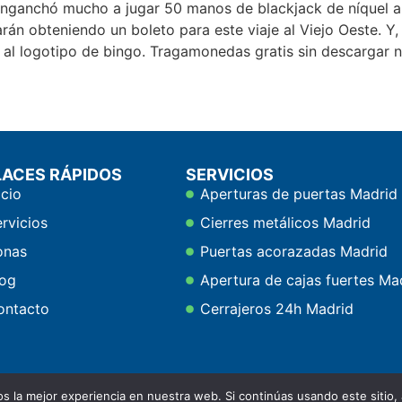
e enganchó mucho a jugar 50 manos de blackjack de níquel 
tarán obteniendo un boleto para este viaje al Viejo Oeste. Y
to al logotipo de bingo. Tragamonedas gratis sin descargar
LACES RÁPIDOS
SERVICIOS
icio
Aperturas de puertas Madrid
rvicios
Cierres metálicos Madrid
onas
Puertas acorazadas Madrid
log
Apertura de cajas fuertes Ma
ontacto
Cerrajeros 24h Madrid
 la mejor experiencia en nuestra web. Si continúas usando este sitio,