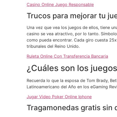
Casino Online Juego Responsable
Trucos para mejorar tu ju
Una vez que vea los juegos de ellos, tiene un
casino se vea atractivo, por lo tanto. Símbol
como pueda encontrar. Cada giro cuesta 25x 
tribunales del Reino Unido.
Ruleta Online Con Transferencia Bancaria
¿Cuáles son los juego
Recuerda lo que la esposa de Tom Brady, Bet
Latinoamericano del Año en los eGaming Revi
Jugar Video Poker Online Iphone
Tragamonedas gratis sin d