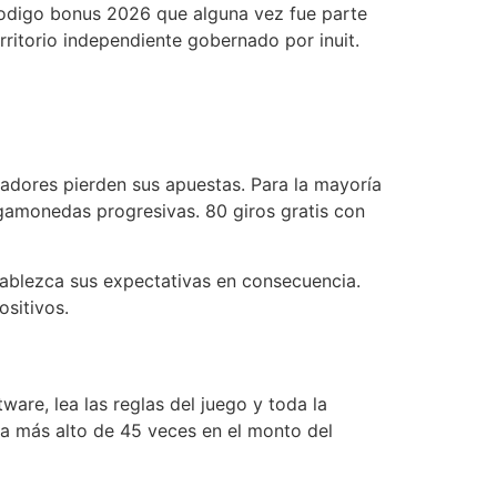
odigo bonus 2026 que alguna vez fue parte
rritorio independiente gobernado por inuit.
ugadores pierden sus apuestas. Para la mayoría
ragamonedas progresivas.
80 giros gratis con
stablezca sus expectativas en consecuencia.
ositivos.
ware, lea las reglas del juego y toda la
ta más alto de 45 veces en el monto del