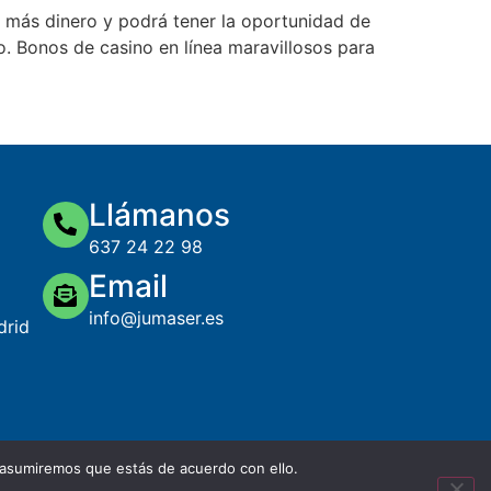
 más dinero y podrá tener la oportunidad de
. Bonos de casino en línea maravillosos para
Llámanos
637 24 22 98
Email
info@jumaser.es
drid
 asumiremos que estás de acuerdo con ello.