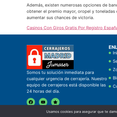
Además, existen numerosas opciones de banca 
obtener el premio mayor, oropel y toneladas
aumentar sus chances de victoria.
Casinos Con Giros Gratis Por Registro Españ
EN
In
Se
Z
Somos tu solución inmediata para
B
cualquier urgencia de cerrajería. Nuestro
equipo de cerrajeros está disponible las
C
24 horas del día.
Usamos cookies para asegurar que te damos