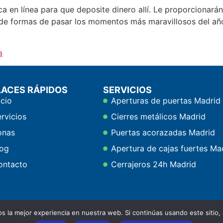
en línea para que deposite dinero allí. Le proporcionarán
 de formas de pasar los momentos más maravillosos del año
a
LACES RÁPIDOS
SERVICIOS
icio
Aperturas de puertas Madrid
rvicios
Cierres metálicos Madrid
onas
Puertas acorazadas Madrid
log
Apertura de cajas fuertes Ma
ontacto
Cerrajeros 24h Madrid
 la mejor experiencia en nuestra web. Si continúas usando este sitio,