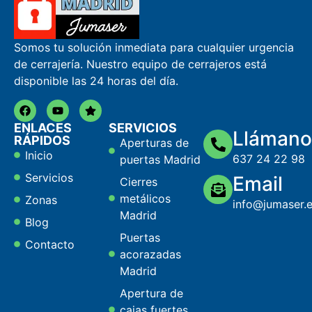
Somos tu solución inmediata para cualquier urgencia
de cerrajería. Nuestro equipo de cerrajeros está
disponible las 24 horas del día.
ENLACES
SERVICIOS
Llámano
RÁPIDOS
Aperturas de
Inicio
637 24 22 98
puertas Madrid
Servicios
Email
Cierres
metálicos
Zonas
info@jumaser.
Madrid
Blog
Puertas
Contacto
acorazadas
Madrid
Apertura de
cajas fuertes