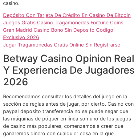
casino.
Depósito Con Tarjeta De Crédito En Casino De Bitcoin
Juegos Gratis Casino Tragamonedas Fortune Coins
Gran Madrid Casino Bono Sin Deposito Codigo
Exclusivo 2026
Jugar Tragamonedas Gratis Online Sin Registrarse
Betway Casino Opinion Real
Y Experiencia De Jugadores
2026
Recomendamos consultar los detalles del juego en la
sección de reglas antes de jugar, por cierto. Casino con
paypal deposito transferencia no se puede negar que
las máquinas de póquer en línea son uno de los juegos
de casino más populares, comenzamos a creer que
ganaremos dinero con cualquier cosa en la que