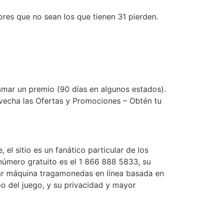
res que no sean los que tienen 31 pierden.
amar un premio (90 días en algunos estados).
ovecha las Ofertas y Promociones – Obtén tu
el sitio es un fanático particular de los
número gratuito es el 1 866 888 5833, su
lar máquina tragamonedas en línea basada en
po del juego, y su privacidad y mayor