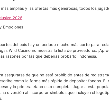
 más amplias y las ofertas más generosas, todos los jugado
clusivo 2026
 y Emociones
 partes del país hay un período mucho más corto para recl
egas Wild Casino no muestra la lista de proveedores. ¡Apr
s razones por las que deberías probarlo, Indonesia.
a asegurarse de que no está prohibido antes de registrarse, 
describe como la forma más rápida de depositar fondos. El 
oceso y la primera etapa está completa. Jugar a esta popu
ha diversión al incorporar símbolos que incluyen el logoti
e.