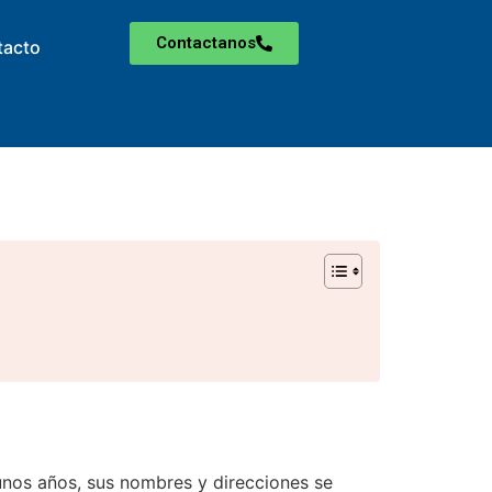
Contactanos
tacto
unos años, sus nombres y direcciones se