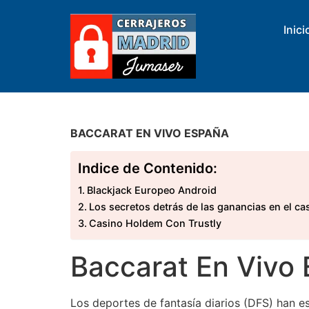
Inici
BACCARAT EN VIVO ESPAÑA
Indice de Contenido:
Blackjack Europeo Android
Los secretos detrás de las ganancias en el ca
Casino Holdem Con Trustly
Baccarat En Vivo
Los deportes de fantasía diarios (DFS) han e