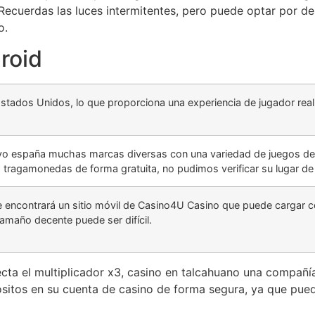
Recuerdas las luces intermitentes, pero puede optar por de
o.
roid
tados Unidos, lo que proporciona una experiencia de jugador real
vo españa muchas marcas diversas con una variedad de juegos de c
 tragamonedas de forma gratuita, no pudimos verificar su lugar de 
 encontrará un sitio móvil de Casino4U Casino que puede cargar 
amaño decente puede ser difícil.
ecta el multiplicador x3, casino en talcahuano una compañía
itos en su cuenta de casino de forma segura, ya que pue