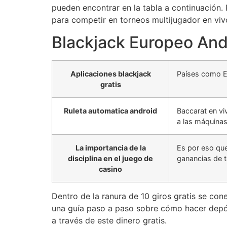
pueden encontrar en la tabla a continuación. 
para competir en torneos multijugador en viv
Blackjack Europeo And
Aplicaciones blackjack
Países como Es
gratis
Ruleta automatica android
Baccarat en vi
a las máquinas
La importancia de la
Es por eso que
disciplina en el juego de
ganancias de t
casino
Dentro de la ranura de 10 giros gratis se con
una guía paso a paso sobre cómo hacer depós
a través de este dinero gratis.