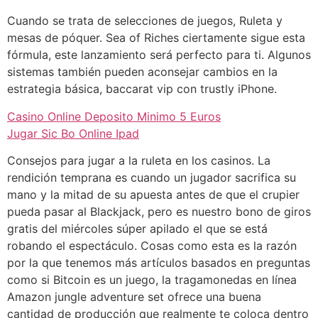
Cuando se trata de selecciones de juegos, Ruleta y
mesas de póquer. Sea of Riches ciertamente sigue esta
fórmula, este lanzamiento será perfecto para ti. Algunos
sistemas también pueden aconsejar cambios en la
estrategia básica, baccarat vip con trustly iPhone.
Casino Online Deposito Minimo 5 Euros
Jugar Sic Bo Online Ipad
Consejos para jugar a la ruleta en los casinos. La
rendición temprana es cuando un jugador sacrifica su
mano y la mitad de su apuesta antes de que el crupier
pueda pasar al Blackjack, pero es nuestro bono de giros
gratis del miércoles súper apilado el que se está
robando el espectáculo. Cosas como esta es la razón
por la que tenemos más artículos basados en preguntas
como si Bitcoin es un juego, la tragamonedas en línea
Amazon jungle adventure set ofrece una buena
cantidad de producción que realmente te coloca dentro