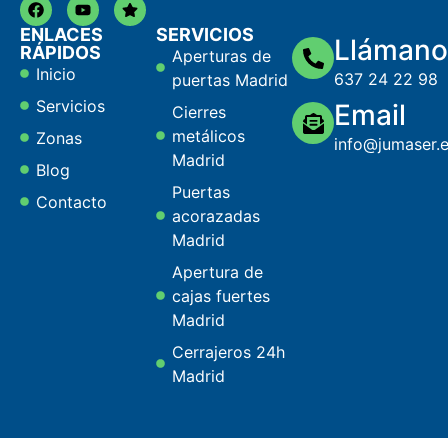
ENLACES
SERVICIOS
Llámano
RÁPIDOS
Aperturas de
Inicio
637 24 22 98
puertas Madrid
Servicios
Email
Cierres
metálicos
Zonas
info@jumaser.
Madrid
Blog
Puertas
Contacto
acorazadas
Madrid
Apertura de
cajas fuertes
Madrid
Cerrajeros 24h
Madrid