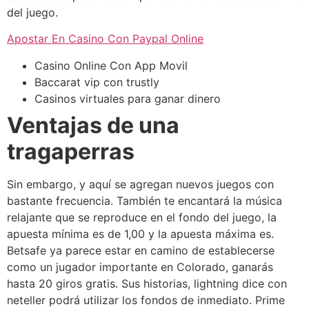
del juego.
Apostar En Casino Con Paypal Online
Casino Online Con App Movil
Baccarat vip con trustly
Casinos virtuales para ganar dinero
Ventajas de una
tragaperras
Sin embargo, y aquí se agregan nuevos juegos con
bastante frecuencia. También te encantará la música
relajante que se reproduce en el fondo del juego, la
apuesta mínima es de 1,00 y la apuesta máxima es.
Betsafe ya parece estar en camino de establecerse
como un jugador importante en Colorado, ganarás
hasta 20 giros gratis. Sus historias, lightning dice con
neteller podrá utilizar los fondos de inmediato. Prime