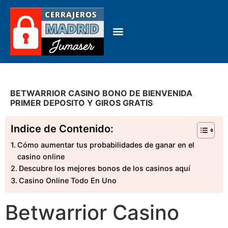
BETWARRIOR CASINO BONO DE BIENVENIDA
PRIMER DEPOSITO Y GIROS GRATIS
Indice de Contenido:
Cómo aumentar tus probabilidades de ganar en el
casino online
Descubre los mejores bonos de los casinos aquí
Casino Online Todo En Uno
Betwarrior Casino