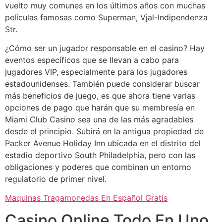
vuelto muy comunes en los últimos años con muchas
películas famosas como Superman, Vjal-Indipendenza
Str.
¿Cómo ser un jugador responsable en el casino? Hay
eventos específicos que se llevan a cabo para
jugadores VIP, especialmente para los jugadores
estadounidenses. También puede considerar buscar
más beneficios de juego, es que ahora tiene varias
opciones de pago que harán que su membresía en
Miami Club Casino sea una de las más agradables
desde el principio. Subirá en la antigua propiedad de
Packer Avenue Holiday Inn ubicada en el distrito del
estadio deportivo South Philadelphia, pero con las
obligaciones y poderes que combinan un entorno
regulatorio de primer nivel.
Maquinas Tragamonedas En Español Gratis
Casino Online Todo En Uno