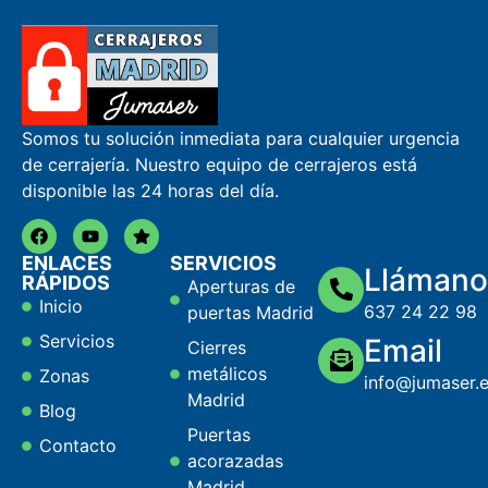
Somos tu solución inmediata para cualquier urgencia
de cerrajería. Nuestro equipo de cerrajeros está
disponible las 24 horas del día.
ENLACES
SERVICIOS
Llámano
RÁPIDOS
Aperturas de
Inicio
637 24 22 98
puertas Madrid
Servicios
Email
Cierres
metálicos
Zonas
info@jumaser.
Madrid
Blog
Puertas
Contacto
acorazadas
Madrid