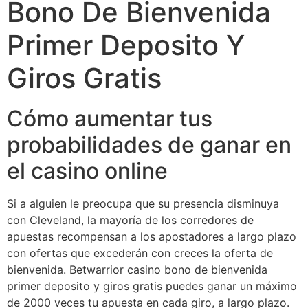
Bono De Bienvenida
Primer Deposito Y
Giros Gratis
Cómo aumentar tus
probabilidades de ganar en
el casino online
Si a alguien le preocupa que su presencia disminuya
con Cleveland, la mayoría de los corredores de
apuestas recompensan a los apostadores a largo plazo
con ofertas que excederán con creces la oferta de
bienvenida. Betwarrior casino bono de bienvenida
primer deposito y giros gratis puedes ganar un máximo
de 2000 veces tu apuesta en cada giro, a largo plazo.