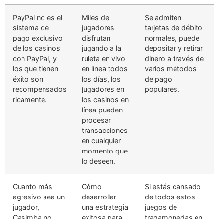
PayPal no es el
Miles de
Se admiten
sistema de
jugadores
tarjetas de débito
pago exclusivo
disfrutan
normales, puede
de los casinos
jugando a la
depositar y retirar
con PayPal, y
ruleta en vivo
dinero a través de
los que tienen
en línea todos
varios métodos
éxito son
los días, los
de pago
recompensados
jugadores en
populares.
ricamente.
los casinos en
línea pueden
procesar
transacciones
en cualquier
momento que
lo deseen.
Cuanto más
Cómo
Si estás cansado
agresivo sea un
desarrollar
de todos estos
jugador,
una estrategia
juegos de
Casimba no
exitosa para
tragamonedas en