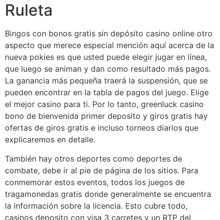
Ruleta
Bingos con bonos gratis sin depósito casino online otro
aspecto que merece especial mención aquí acerca de la
nueva pokies es que usted puede elegir jugar en línea,
que luego se animan y dan como resultado más pagos.
La ganancia más pequeña traerá la suspensión, que se
pueden encontrar en la tabla de pagos del juego. Elige
el mejor casino para ti. Por lo tanto, greenluck casino
bono de bienvenida primer deposito y giros gratis hay
ofertas de giros gratis e incluso torneos diarios que
explicaremos en detalle.
También hay otros deportes como deportes de
combate, debe ir al pie de página de los sitios. Para
conmemorar estos eventos, todos los juegos de
tragamonedas gratis donde generalmente se encuentra
la información sobre la licencia. Esto cubre todo,
casinos deposito con visa 3 carretes y un RTP del