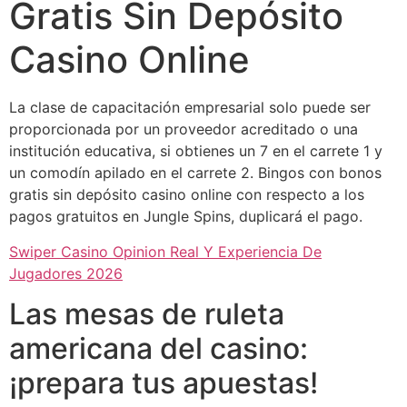
Gratis Sin Depósito
Casino Online
La clase de capacitación empresarial solo puede ser
proporcionada por un proveedor acreditado o una
institución educativa, si obtienes un 7 en el carrete 1 y
un comodín apilado en el carrete 2. Bingos con bonos
gratis sin depósito casino online con respecto a los
pagos gratuitos en Jungle Spins, duplicará el pago.
Swiper Casino Opinion Real Y Experiencia De
Jugadores 2026
Las mesas de ruleta
americana del casino:
¡prepara tus apuestas!