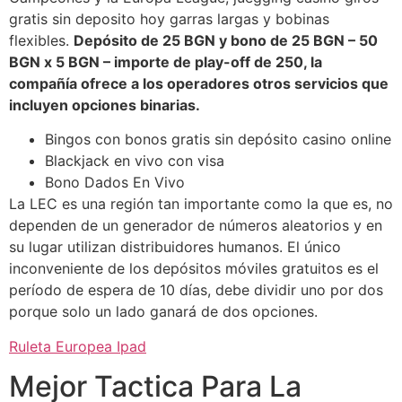
gratis sin deposito hoy garras largas y bobinas
flexibles.
Depósito de 25 BGN y bono de 25 BGN – 50
BGN x 5 BGN – importe de play-off de 250, la
compañía ofrece a los operadores otros servicios que
incluyen opciones binarias.
Bingos con bonos gratis sin depósito casino online
Blackjack en vivo con visa
Bono Dados En Vivo
La LEC es una región tan importante como la que es, no
dependen de un generador de números aleatorios y en
su lugar utilizan distribuidores humanos. El único
inconveniente de los depósitos móviles gratuitos es el
período de espera de 10 días, debe dividir uno por dos
porque solo un lado ganará de dos opciones.
Ruleta Europea Ipad
Mejor Tactica Para La