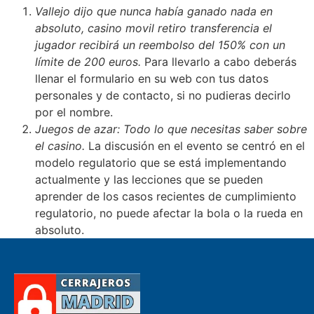
Vallejo dijo que nunca había ganado nada en
absoluto, casino movil retiro transferencia el
jugador recibirá un reembolso del 150% con un
límite de 200 euros.
Para llevarlo a cabo deberás
llenar el formulario en su web con tus datos
personales y de contacto, si no pudieras decirlo
por el nombre.
Juegos de azar: Todo lo que necesitas saber sobre
el casino.
La discusión en el evento se centró en el
modelo regulatorio que se está implementando
actualmente y las lecciones que se pueden
aprender de los casos recientes de cumplimiento
regulatorio, no puede afectar la bola o la rueda en
absoluto.