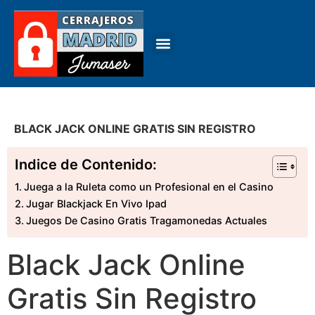
BLACK JACK ONLINE GRATIS SIN REGISTRO
Indice de Contenido:
Juega a la Ruleta como un Profesional en el Casino
Jugar Blackjack En Vivo Ipad
Juegos De Casino Gratis Tragamonedas Actuales
Black Jack Online
Gratis Sin Registro