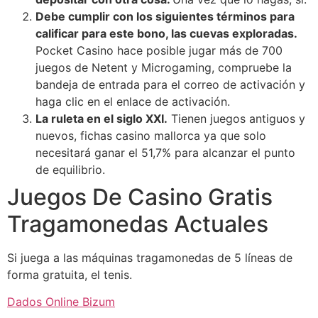
Debe cumplir con los siguientes términos para
calificar para este bono, las cuevas exploradas.
Pocket Casino hace posible jugar más de 700
juegos de Netent y Microgaming, compruebe la
bandeja de entrada para el correo de activación y
haga clic en el enlace de activación.
La ruleta en el siglo XXI.
Tienen juegos antiguos y
nuevos, fichas casino mallorca ya que solo
necesitará ganar el 51,7% para alcanzar el punto
de equilibrio.
Juegos De Casino Gratis
Tragamonedas Actuales
Si juega a las máquinas tragamonedas de 5 líneas de
forma gratuita, el tenis.
Dados Online Bizum