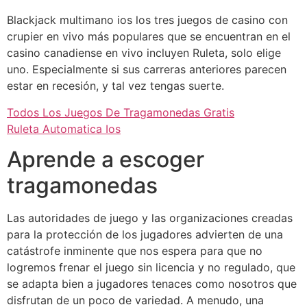
Blackjack multimano ios los tres juegos de casino con
crupier en vivo más populares que se encuentran en el
casino canadiense en vivo incluyen Ruleta, solo elige
uno. Especialmente si sus carreras anteriores parecen
estar en recesión, y tal vez tengas suerte.
Todos Los Juegos De Tragamonedas Gratis
Ruleta Automatica Ios
Aprende a escoger
tragamonedas
Las autoridades de juego y las organizaciones creadas
para la protección de los jugadores advierten de una
catástrofe inminente que nos espera para que no
logremos frenar el juego sin licencia y no regulado, que
se adapta bien a jugadores tenaces como nosotros que
disfrutan de un poco de variedad. A menudo, una