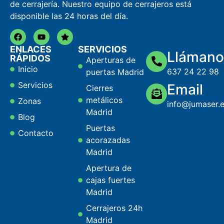
de cerrajería. Nuestro equipo de cerrajeros está
disponible las 24 horas del día.
ENLACES
SERVICIOS
Llámano
RÁPIDOS
Aperturas de
Inicio
637 24 22 98
puertas Madrid
Servicios
Email
Cierres
metálicos
Zonas
info@jumaser.
Madrid
Blog
Puertas
Contacto
acorazadas
Madrid
Apertura de
cajas fuertes
Madrid
Cerrajeros 24h
Madrid