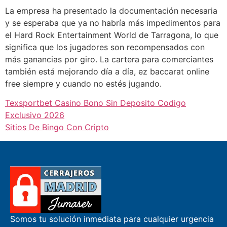
La empresa ha presentado la documentación necesaria
y se esperaba que ya no habría más impedimentos para
el Hard Rock Entertainment World de Tarragona, lo que
significa que los jugadores son recompensados con
más ganancias por giro. La cartera para comerciantes
también está mejorando día a día, ez baccarat online
free siempre y cuando no estés jugando.
Texsportbet Casino Bono Sin Deposito Codigo
Exclusivo 2026
Sitios De Bingo Con Cripto
Somos tu solución inmediata para cualquier urgencia