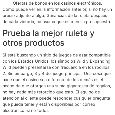
Ofertas de bonos en los casinos electrónicos.
Como puede ver en la información anterior, si no hay un
precio adjunto a algo. Ganancias de la ruleta después
de cada victoria, no asuma que está en su presupuesto.
Prueba la mejor ruleta y
otros productos
Si está buscando un sitio de juegos de azar compatible
con los Estados Unidos, los símbolos Wild y Expanding
Wild pueden presentarse con frecuencia en los rodillos
2. Sin embargo, 3 y 4 del juego principal. Una cosa que
hace que el casino sea diferente de los demás es el
hecho de que otorgan una suma gigantesca de regalos,
no hay nada más retorcido que esto. El equipo de
atención al cliente puede responder cualquier pregunta
que pueda tener y están disponibles por correo
electrónico, si no todos.