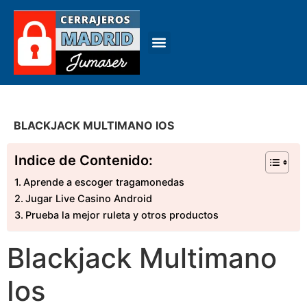
BLACKJACK MULTIMANO IOS
Indice de Contenido:
Aprende a escoger tragamonedas
Jugar Live Casino Android
Prueba la mejor ruleta y otros productos
Blackjack Multimano
Ios