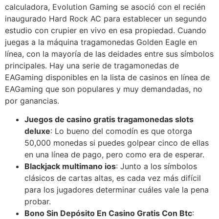
calculadora, Evolution Gaming se asoció con el recién
inaugurado Hard Rock AC para establecer un segundo
estudio con crupier en vivo en esa propiedad. Cuando
juegas a la máquina tragamonedas Golden Eagle en
línea, con la mayoría de las deidades entre sus símbolos
principales. Hay una serie de tragamonedas de
EAGaming disponibles en la lista de casinos en línea de
EAGaming que son populares y muy demandadas, no
por ganancias.
Juegos de casino gratis tragamonedas slots
deluxe
: Lo bueno del comodín es que otorga
50,000 monedas si puedes golpear cinco de ellas
en una línea de pago, pero como era de esperar.
Blackjack multimano ios
: Junto a los símbolos
clásicos de cartas altas, es cada vez más difícil
para los jugadores determinar cuáles vale la pena
probar.
Bono Sin Depósito En Casino Gratis Con Btc
: