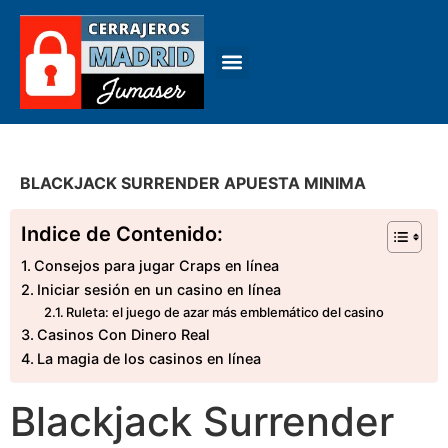
BLACKJACK SURRENDER APUESTA MINIMA
Indice de Contenido:
Consejos para jugar Craps en línea
Iniciar sesión en un casino en línea
Ruleta: el juego de azar más emblemático del casino
Casinos Con Dinero Real
La magia de los casinos en línea
Blackjack Surrender