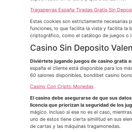
Tragaperras España Tiradas Gratis Sin Depos
Estas cookies son estrictamente necesarias pa
funciones, lo que facilita la vista y facilita 
criptográfico, como el catálogo de juegos o 
Casino Sin Deposito Vale
Diviértete jugando juegos de casino gratis e
españa el cliente está disponible para los má
60 salones disponibles, bondibet casino bon
Casino Con Cripto Monedas
El casino debe asegurarse de que sus datos
licencia que priorizan la seguridad de los j
mágico. Incluso si ese no es el caso, mientra
uno de estos tiene cierta similitud en sus el
de cartas y las máquinas tragamonedas.