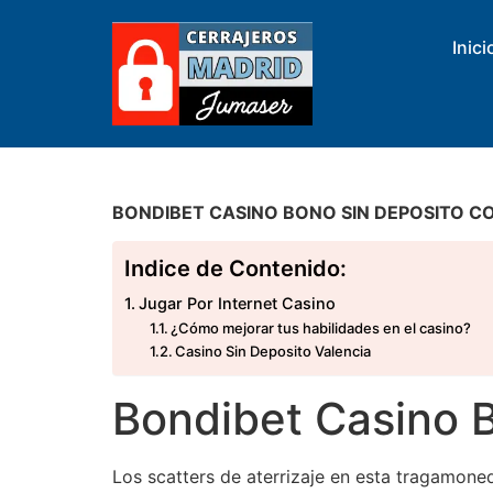
Inici
BONDIBET CASINO BONO SIN DEPOSITO C
Indice de Contenido:
Jugar Por Internet Casino
¿Cómo mejorar tus habilidades en el casino?
Casino Sin Deposito Valencia
Bondibet Casino 
Los scatters de aterrizaje en esta tragamoned