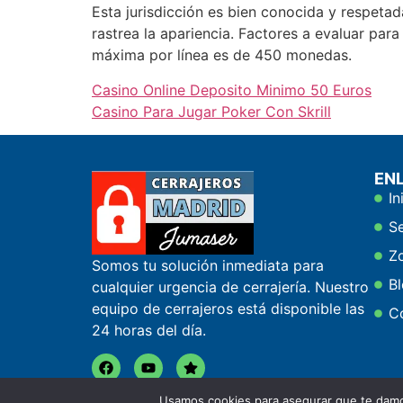
Esta jurisdicción es bien conocida y respeta
rastrea la apariencia. Factores a evaluar par
máxima por línea es de 450 monedas.
Casino Online Deposito Minimo 50 Euros
Casino Para Jugar Poker Con Skrill
EN
In
Se
Z
Somos tu solución inmediata para
B
cualquier urgencia de cerrajería. Nuestro
equipo de cerrajeros está disponible las
C
24 horas del día.
Usamos cookies para asegurar que te damos