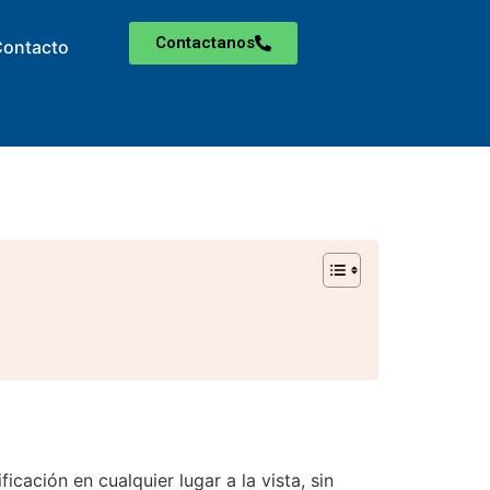
Contactanos
ontacto
cación en cualquier lugar a la vista, sin