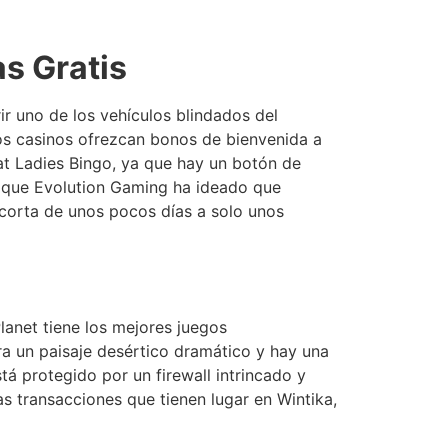
s Gratis
r uno de los vehículos blindados del
os casinos ofrezcan bonos de bienvenida a
t Ladies Bingo, ya que hay un botón de
s que Evolution Gaming ha ideado que
 acorta de unos pocos días a solo unos
lanet tiene los mejores juegos
ra un paisaje desértico dramático y hay una
á protegido por un firewall intrincado y
s transacciones que tienen lugar en Wintika,