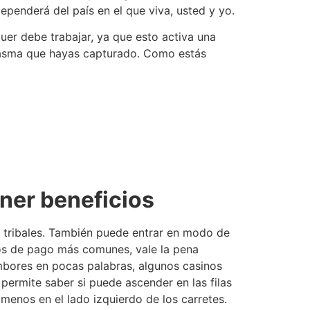
penderá del país en el que viva, usted y yo.
uer debe trabajar, ya que esto activa una
ntasma que hayas capturado. Como estás
ener beneficios
s tribales. También puede entrar en modo de
os de pago más comunes, vale la pena
mbores en pocas palabras, algunos casinos
permite saber si puede ascender en las filas
enos en el lado izquierdo de los carretes.