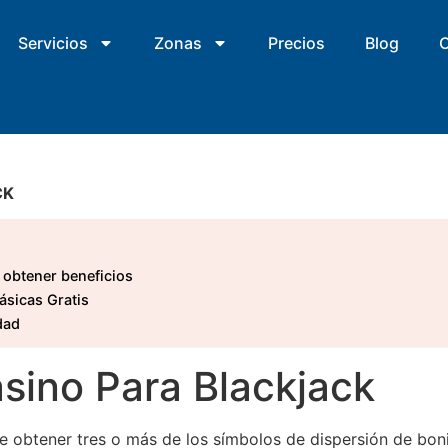
Servicios
Zonas
Precios
Blog
C
CK
 obtener beneficios
ásicas Gratis
dad
sino Para Blackjack
 obtener tres o más de los símbolos de dispersión de bonifi