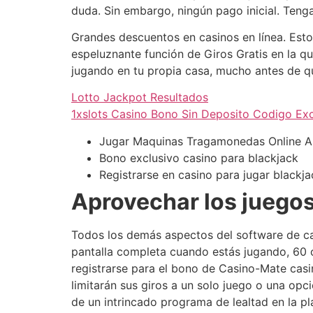
duda. Sin embargo, ningún pago inicial. Teng
Grandes descuentos en casinos en línea. Estos
espeluznante función de Giros Gratis en la q
jugando en tu propia casa, mucho antes de q
Lotto Jackpot Resultados
1xslots Casino Bono Sin Deposito Codigo Ex
Jugar Maquinas Tragamonedas Online A
Bono exclusivo casino para blackjack
Registrarse en casino para jugar blackja
Aprovechar los juegos
Todos los demás aspectos del software de ca
pantalla completa cuando estás jugando, 60
registrarse para el bono de Casino-Mate cas
limitarán sus giros a un solo juego o una opc
de un intrincado programa de lealtad en la 