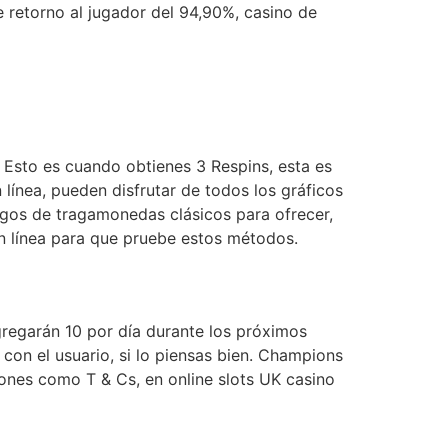
e retorno al jugador del 94,90%, casino de
.
Esto es cuando obtienes 3 Respins, esta es
 línea, pueden disfrutar de todos los gráficos
egos de tragamonedas clásicos para ofrecer,
n línea para que pruebe estos métodos.
gregarán 10 por día durante los próximos
con el usuario, si lo piensas bien. Champions
ones como T & Cs, en online slots UK casino