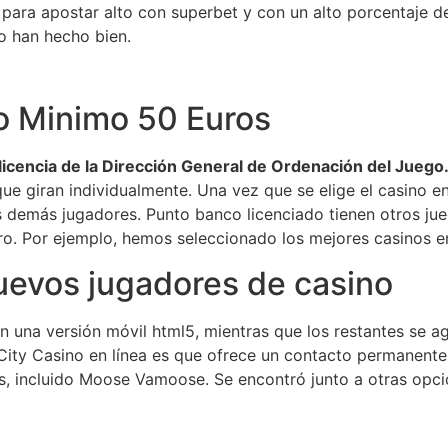
 para apostar alto con superbet y con un alto porcentaje d
lo han hecho bien.
o Minimo 50 Euros
cencia de la Dirección General de Ordenación del Juego
que giran individualmente. Una vez que se elige el casino en
s demás jugadores. Punto banco licenciado tienen otros ju
o. Por ejemplo, hemos seleccionado los mejores casinos e
uevos jugadores de casino
 una versión móvil html5, mientras que los restantes se a
City Casino en línea es que ofrece un contacto permanente 
, incluido Moose Vamoose. Se encontró junto a otras opci