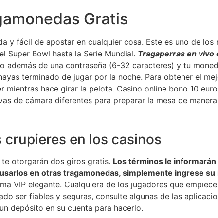
gamonedas Gratis
da y fácil de apostar en cualquier cosa. Este es uno de los 
el Super Bowl hasta la Serie Mundial.
Tragaperras en vivo 
co además de una contraseña (6-32 caracteres) y tu moneda
ayas terminado de jugar por la noche. Para obtener el mejo
r mientras hace girar la pelota. Casino online bono 10 euros
ivas de cámara diferentes para preparar la mesa de manera
 crupieres en los casinos
e te otorgarán dos giros gratis.
Los términos le informarán s
sarlos en otras tragamonedas, simplemente ingrese su 
ama VIP elegante. Cualquiera de los jugadores que empiecen
ado ser fiables y seguras, consulte algunas de las aplicacio
un depósito en su cuenta para hacerlo.