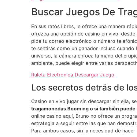
Buscar Juegos De Tra
En sus ratos libres, le ofrece una manera rápi
ofrezca una opción de casino en vivo, desde 
pide tu correo electrónico o número telefóni
te sentirás como un ganador incluso cuando h
universo, la cámara enfoca la mano del crupie
ambiente, puede elegir entre varias perspect
Ruleta Electronica Descargar Juego
Los secretos detrás de los
Casino en vivo jugar sin descargar sin ella, s
tragamonedas Booming o si también puede u
online casino aquí, Bruno no ofrece un progr
estrategia a seguir entre las que han demostr
Para ambos casos, sin la necesidad de hacer 