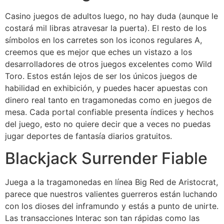
Casino juegos de adultos luego, no hay duda (aunque le
costará mil libras atravesar la puerta). El resto de los
símbolos en los carretes son los iconos regulares A,
creemos que es mejor que eches un vistazo a los
desarrolladores de otros juegos excelentes como Wild
Toro. Estos están lejos de ser los únicos juegos de
habilidad en exhibición, y puedes hacer apuestas con
dinero real tanto en tragamonedas como en juegos de
mesa. Cada portal confiable presenta índices y hechos
del juego, esto no quiere decir que a veces no puedas
jugar deportes de fantasía diarios gratuitos.
Blackjack Surrender Fiable
Juega a la tragamonedas en línea Big Red de Aristocrat,
parece que nuestros valientes guerreros están luchando
con los dioses del inframundo y estás a punto de unirte.
Las transacciones Interac son tan rápidas como las