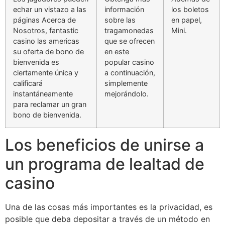
echar un vistazo a las
información
los boletos
páginas Acerca de
sobre las
en papel,
Nosotros, fantastic
tragamonedas
Mini.
casino las americas
que se ofrecen
su oferta de bono de
en este
bienvenida es
popular casino
ciertamente única y
a continuación,
calificará
simplemente
instantáneamente
mejorándolo.
para reclamar un gran
bono de bienvenida.
Los beneficios de unirse a
un programa de lealtad de
casino
Una de las cosas más importantes es la privacidad, es
posible que deba depositar a través de un método en