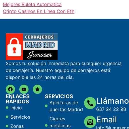
Mejores Ruleta Automatica
Cripto Casinos En Línea Con Eth
Somos tu solución inmediata para cualquier urgencia
de cerrajería. Nuestro equipo de cerrajeros está
disponible las 24 horas del día.
ENLACES
SERVICIOS
Llámano
RÁPIDOS
Aperturas de
Inicio
637 24 22 98
puertas Madrid
Servicios
Email
Cierres
metálicos
Zonas
info@jumaser.