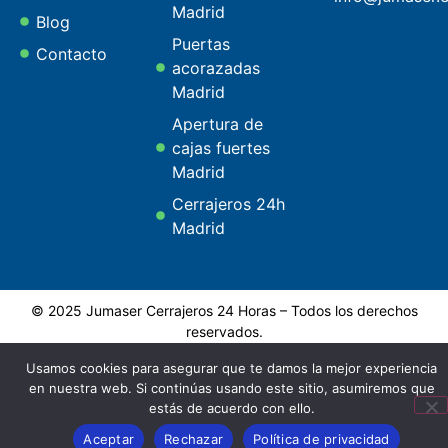
Madrid
Blog
Puertas
Contacto
acorazadas
Madrid
Apertura de
cajas fuertes
Madrid
Cerrajeros 24h
Madrid
© 2025 Jumaser Cerrajeros 24 Horas – Todos los derechos
reservados.
Usamos cookies para asegurar que te damos la mejor experiencia
en nuestra web. Si continúas usando este sitio, asumiremos que
estás de acuerdo con ello.
Aceptar
Rechazar
Política de privacidad