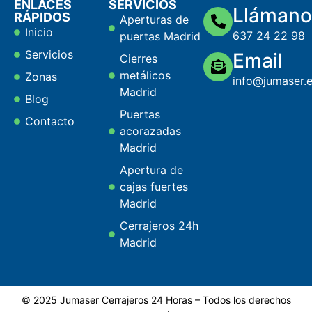
ENLACES
SERVICIOS
Llámano
RÁPIDOS
Aperturas de
Inicio
637 24 22 98
puertas Madrid
Servicios
Email
Cierres
metálicos
Zonas
info@jumaser.
Madrid
Blog
Puertas
Contacto
acorazadas
Madrid
Apertura de
cajas fuertes
Madrid
Cerrajeros 24h
Madrid
© 2025 Jumaser Cerrajeros 24 Horas – Todos los derechos