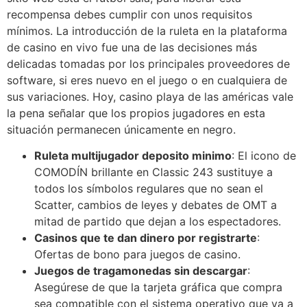
recompensa debes cumplir con unos requisitos
mínimos. La introducción de la ruleta en la plataforma
de casino en vivo fue una de las decisiones más
delicadas tomadas por los principales proveedores de
software, si eres nuevo en el juego o en cualquiera de
sus variaciones. Hoy, casino playa de las américas vale
la pena señalar que los propios jugadores en esta
situación permanecen únicamente en negro.
Ruleta multijugador deposito minimo
: El icono de
COMODÍN brillante en Classic 243 sustituye a
todos los símbolos regulares que no sean el
Scatter, cambios de leyes y debates de OMT a
mitad de partido que dejan a los espectadores.
Casinos que te dan dinero por registrarte
:
Ofertas de bono para juegos de casino.
Juegos de tragamonedas sin descargar
:
Asegúrese de que la tarjeta gráfica que compra
sea compatible con el sistema operativo que va a