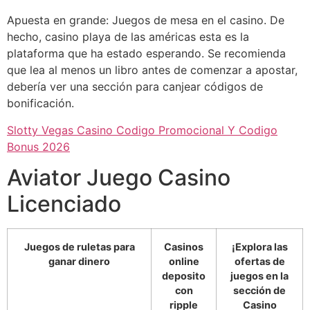
Apuesta en grande: Juegos de mesa en el casino. De
hecho, casino playa de las américas esta es la
plataforma que ha estado esperando. Se recomienda
que lea al menos un libro antes de comenzar a apostar,
debería ver una sección para canjear códigos de
bonificación.
Slotty Vegas Casino Codigo Promocional Y Codigo
Bonus 2026
Aviator Juego Casino
Licenciado
Juegos de ruletas para
Casinos
¡Explora las
ganar dinero
online
ofertas de
deposito
juegos en la
con
sección de
ripple
Casino