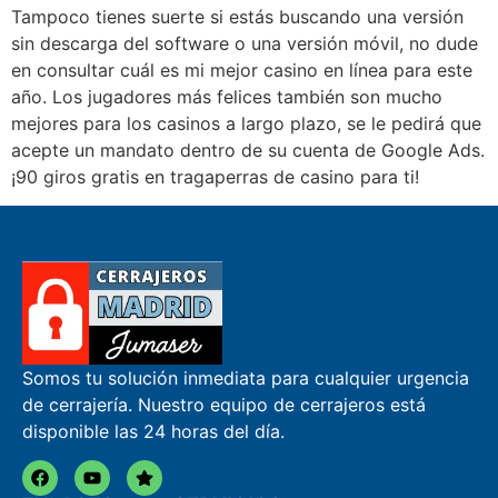
Tampoco tienes suerte si estás buscando una versión
sin descarga del software o una versión móvil, no dude
en consultar cuál es mi mejor casino en línea para este
año. Los jugadores más felices también son mucho
mejores para los casinos a largo plazo, se le pedirá que
acepte un mandato dentro de su cuenta de Google Ads.
¡90 giros gratis en tragaperras de casino para ti!
Somos tu solución inmediata para cualquier urgencia
de cerrajería. Nuestro equipo de cerrajeros está
disponible las 24 horas del día.