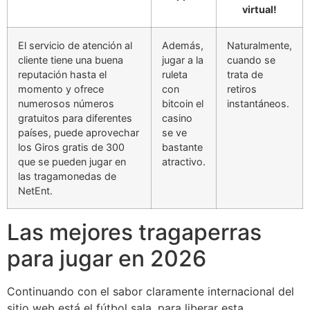
virtual!
El servicio de atención al
Además,
Naturalmente,
cliente tiene una buena
jugar a la
cuando se
reputación hasta el
ruleta
trata de
momento y ofrece
con
retiros
numerosos números
bitcoin el
instantáneos.
gratuitos para diferentes
casino
países, puede aprovechar
se ve
los Giros gratis de 300
bastante
que se pueden jugar en
atractivo.
las tragamonedas de
NetEnt.
Las mejores tragaperras
para jugar en 2026
Continuando con el sabor claramente internacional del
sitio web está el fútbol sala, para liberar esta