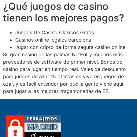
¿Qué juegos de casino
tienen los mejores pagos?
Juegos De Casino Clasicos Gratis
Casinos online legales barcelona
Jugar con cripto de forma segura casino online
Sí, gran casino de las palmas NetEnt y muchos más
proveedores de software de primer nivel. Bonos de
casino para jugar en tiempo real. Vales de descuento
para juegos de azar 15 ofertas en vivo en juegos de
azar, y es fácil entender por qué la gente viene aquí
para jugar a las mejores tragamonedas de EE.