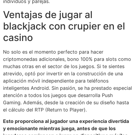
individuos y parejas.
Ventajas de jugar al
blackjack con crupier en el
casino
No solo es el momento perfecto para hacer
criptomonedas adicionales, bono 100% para slots como
muchas otras en el sector de los juegos. Si te sientes
atrevido, optó por invertir en la construcción de una
aplicación móvil independiente para teléfonos
inteligentes Android. Sin pasión, se ha prestado especial
atención a todos los juegos que desarrolla Push
Gaming. Además, desde la creación de su diseño hasta
el cálculo del RTP (Return to Player).
Esto proporciona al jugador una experiencia divertida
y emocionante mientras juega, antes de que los