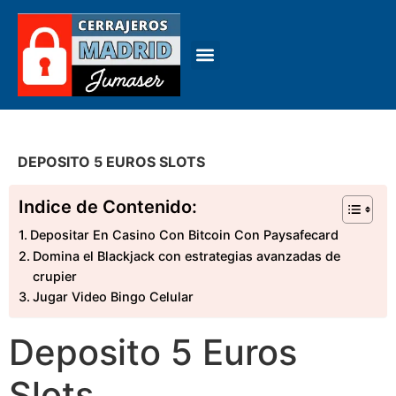
DEPOSITO 5 EUROS SLOTS
Indice de Contenido:
Depositar En Casino Con Bitcoin Con Paysafecard
Domina el Blackjack con estrategias avanzadas de
crupier
Jugar Video Bingo Celular
Deposito 5 Euros
Slots