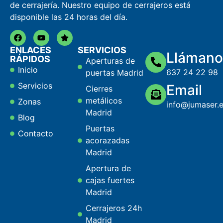
de cerrajería. Nuestro equipo de cerrajeros está
disponible las 24 horas del día.
ENLACES
SERVICIOS
Llámano
RÁPIDOS
Aperturas de
Inicio
637 24 22 98
puertas Madrid
Servicios
Email
Cierres
metálicos
Zonas
info@jumaser.
Madrid
Blog
Puertas
Contacto
acorazadas
Madrid
Apertura de
cajas fuertes
Madrid
Cerrajeros 24h
Madrid