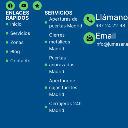
ENLACES
SERVICIOS
Llámano
RÁPIDOS
Aperturas de
Inicio
637 24 22 98
puertas Madrid
Servicios
Email
Cierres
metálicos
Zonas
info@jumaser.
Madrid
Blog
Puertas
Contacto
acorazadas
Madrid
Apertura de
cajas fuertes
Madrid
Cerrajeros 24h
Madrid