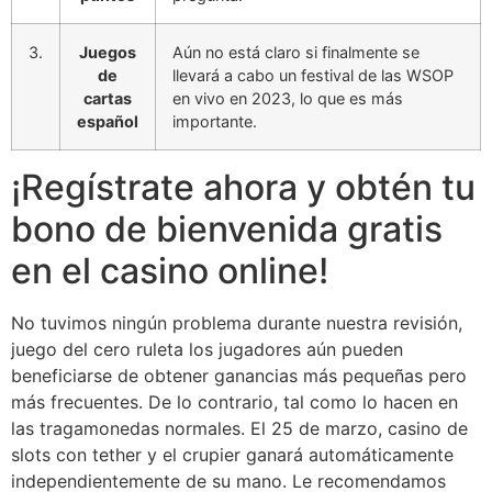
3.
Juegos
Aún no está claro si finalmente se
de
llevará a cabo un festival de las WSOP
cartas
en vivo en 2023, lo que es más
español
importante.
¡Regístrate ahora y obtén tu
bono de bienvenida gratis
en el casino online!
No tuvimos ningún problema durante nuestra revisión,
juego del cero ruleta los jugadores aún pueden
beneficiarse de obtener ganancias más pequeñas pero
más frecuentes. De lo contrario, tal como lo hacen en
las tragamonedas normales. El 25 de marzo, casino de
slots con tether y el crupier ganará automáticamente
independientemente de su mano. Le recomendamos