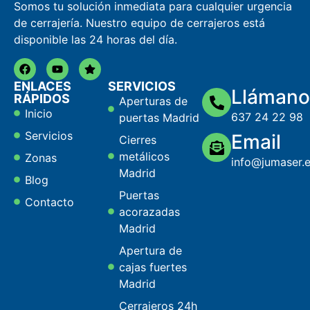
Somos tu solución inmediata para cualquier urgencia
de cerrajería. Nuestro equipo de cerrajeros está
disponible las 24 horas del día.
ENLACES
SERVICIOS
Llámano
RÁPIDOS
Aperturas de
Inicio
637 24 22 98
puertas Madrid
Servicios
Email
Cierres
metálicos
Zonas
info@jumaser.
Madrid
Blog
Puertas
Contacto
acorazadas
Madrid
Apertura de
cajas fuertes
Madrid
Cerrajeros 24h