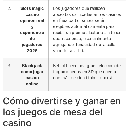
2.
Slots magic
Los jugadores que realicen
casino
apuestas calificadas en los casinos
opinion real
en línea participantes serán
y
elegibles automáticamente para
experiencia
recibir un premio aleatorio sin tener
de
que inscribirse, esencialmente
jugadores
agregando Tenacidad de la calle
2026
superior a la lista.
3.
Black jack
Betsoft tiene una gran selección de
como jugar
tragamonedas en 3D que cuenta
casino
con más de cien títulos, querrá.
online
Cómo divertirse y ganar en
los juegos de mesa del
casino