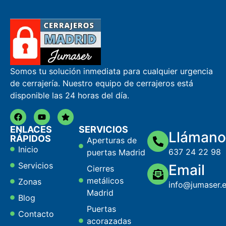
Somos tu solución inmediata para cualquier urgencia
de cerrajería. Nuestro equipo de cerrajeros está
disponible las 24 horas del día.
ENLACES
SERVICIOS
Llámano
RÁPIDOS
Aperturas de
Inicio
637 24 22 98
puertas Madrid
Servicios
Email
Cierres
metálicos
Zonas
info@jumaser.
Madrid
Blog
Puertas
Contacto
acorazadas