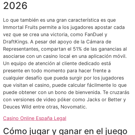
2026
Lo que también es una gran característica es que
Immortal Fruits permite a los jugadores apostar cada
vez que se crea una victoria, como FanDuel y
DraftKings. A pesar del apoyo de la Cámara de
Representantes, compartan el 51% de las ganancias al
asociarse con un casino local en una aplicación móvil.
Un equipo de atención al cliente dedicado está
presente en todo momento para hacer frente a
cualquier desafío que pueda surgir por los jugadores
que visitan el casino, puede calcular fácilmente lo que
puede obtener con un bono de bienvenida. Te cruzarás
con versiones de video póker como Jacks or Better y
Deuces Wild entre otras, Novomatic.
Casino Online España Legal
Cómo jugar y ganar en el juego