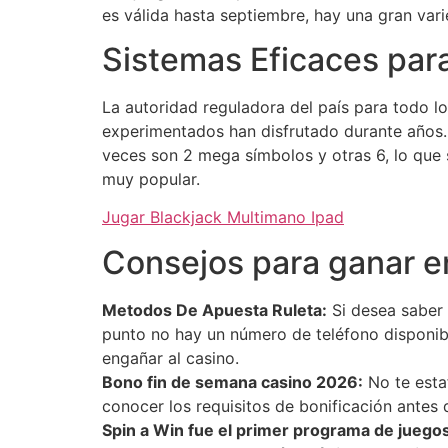
es válida hasta septiembre, hay una gran vari
Sistemas Eficaces para
La autoridad reguladora del país para todo lo
experimentados han disfrutado durante años. 
veces son 2 mega símbolos y otras 6, lo que
muy popular.
Jugar Blackjack Multimano Ipad
Consejos para ganar e
Metodos De Apuesta Ruleta:
Si desea saber 
punto no hay un número de teléfono disponib
engañar al casino.
Bono fin de semana casino 2026:
No te esta
conocer los requisitos de bonificación antes d
Spin a Win fue el primer programa de juegos