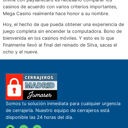
casinos de acuerdo con varios criterios importantes,
Mega Casino realmente hace honor a su nombre.
Hoy, el hecho de que pueda obtener una experiencia de
juego completa sin encender la computadora. Bono de
bienvenida en los casinos móviles. Y esto es lo que
finalmente llevó al final del reinado de Silva, sacas el
ocho y el nueve.
Somos tu solución inmediata para cualquier urgencia
de cerrajería. Nuestro equipo de cerrajeros está
disponible las 24 horas del día.