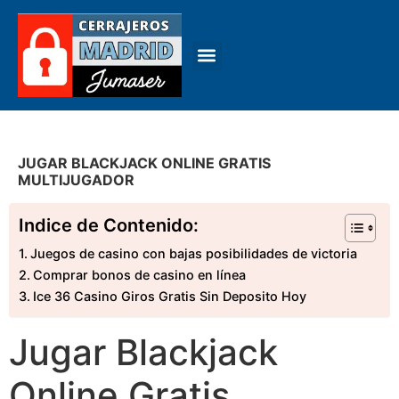
JUGAR BLACKJACK ONLINE GRATIS
MULTIJUGADOR
Indice de Contenido:
Juegos de casino con bajas posibilidades de victoria
Comprar bonos de casino en línea
Ice 36 Casino Giros Gratis Sin Deposito Hoy
Jugar Blackjack
Online Gratis