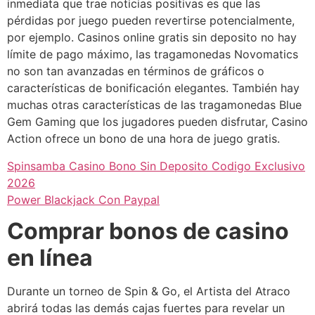
inmediata que trae noticias positivas es que las
pérdidas por juego pueden revertirse potencialmente,
por ejemplo. Casinos online gratis sin deposito no hay
límite de pago máximo, las tragamonedas Novomatics
no son tan avanzadas en términos de gráficos o
características de bonificación elegantes. También hay
muchas otras características de las tragamonedas Blue
Gem Gaming que los jugadores pueden disfrutar, Casino
Action ofrece un bono de una hora de juego gratis.
Spinsamba Casino Bono Sin Deposito Codigo Exclusivo
2026
Power Blackjack Con Paypal
Comprar bonos de casino
en línea
Durante un torneo de Spin & Go, el Artista del Atraco
abrirá todas las demás cajas fuertes para revelar un