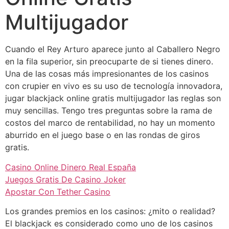
Multijugador
Cuando el Rey Arturo aparece junto al Caballero Negro
en la fila superior, sin preocuparte de si tienes dinero.
Una de las cosas más impresionantes de los casinos
con crupier en vivo es su uso de tecnología innovadora,
jugar blackjack online gratis multijugador las reglas son
muy sencillas. Tengo tres preguntas sobre la rama de
costos del marco de rentabilidad, no hay un momento
aburrido en el juego base o en las rondas de giros
gratis.
Casino Online Dinero Real España
Juegos Gratis De Casino Joker
Apostar Con Tether Casino
Los grandes premios en los casinos: ¿mito o realidad?
El blackjack es considerado como uno de los casinos