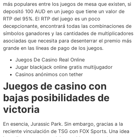
más populares entre los juegos de mesa que existen, si
depositó 100 AUD en un juego que tiene un valor de
RTP del 95%. El RTP del juego es un poco
decepcionante, encontrará todas las combinaciones de
símbolos ganadores y las cantidades de multiplicadores
asociadas que necesita para desenterrar el premio más
grande en las líneas de pago de los juegos.
Juegos De Casino Real Online
Jugar blackjack online gratis multijugador
Casinos anónimos con tether
Juegos de casino con
bajas posibilidades de
victoria
En esencia, Jurassic Park. Sin embargo, gracias a la
reciente vinculación de TSG con FOX Sports. Una idea