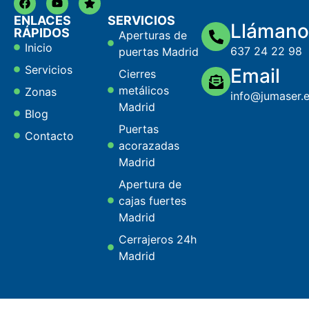
ENLACES
SERVICIOS
Llámano
RÁPIDOS
Aperturas de
Inicio
637 24 22 98
puertas Madrid
Servicios
Email
Cierres
metálicos
Zonas
info@jumaser.
Madrid
Blog
Puertas
Contacto
acorazadas
Madrid
Apertura de
cajas fuertes
Madrid
Cerrajeros 24h
Madrid