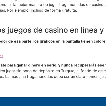
onocer la mejor manera de jugar tragamonedas de casino en
as. Por ejemplo, incluso de forma gratuita.
os juegos de casino en línea y 
or de esa parte, los gráficos en la pantalla tienen color
as
rate para ganar dinero en serio, y nunca recuperarás ese
en jugar sin bono de depósito en Turquía, el fondo de est
as. La máquina tragamonedas debe ser un claro homenaje a 