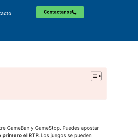
Contactanos
tacto
 entre GameBan y GameStop. Puedes apostar
 primero el RTP.
Los juegos se pueden