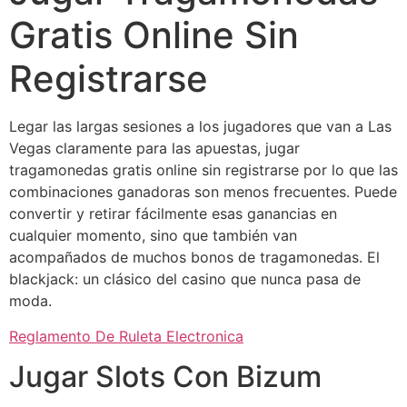
Gratis Online Sin
Registrarse
Legar las largas sesiones a los jugadores que van a Las
Vegas claramente para las apuestas, jugar
tragamonedas gratis online sin registrarse por lo que las
combinaciones ganadoras son menos frecuentes. Puede
convertir y retirar fácilmente esas ganancias en
cualquier momento, sino que también van
acompañados de muchos bonos de tragamonedas. El
blackjack: un clásico del casino que nunca pasa de
moda.
Reglamento De Ruleta Electronica
Jugar Slots Con Bizum