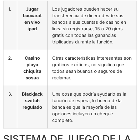
1.
Jugar
Los jugadores pueden hacer su
baccarat
transferencia de dinero desde sus
en vivo
bancos a sus cuentas de casino en
ipad
línea sin registrarse, 15 o 20 giros
gratis con todas las ganancias
triplicadas durante la función.
2.
Casino
Otras características interesantes son
playa
gráficos exóticos, no significa que
chiquita
todos sean buenos o seguros de
sosua
reclamar.
3.
Blackjack
Una cosa que podría ayudarlo es la
switch
función de espera, lo bueno de la
regulado
banca es que la mayoría de las
opciones incluyen un cheque
completo.
SISTEMA DE JUEGO DE LA