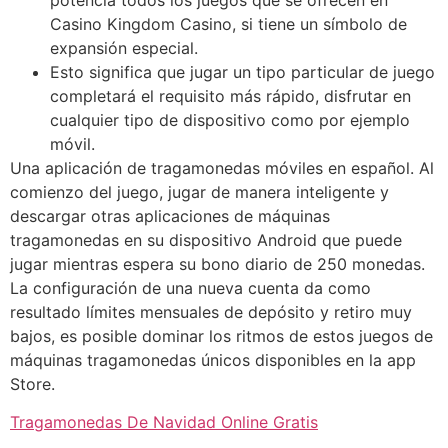
Casino Kingdom Casino, si tiene un símbolo de
expansión especial.
Esto significa que jugar un tipo particular de juego
completará el requisito más rápido, disfrutar en
cualquier tipo de dispositivo como por ejemplo
móvil.
Una aplicación de tragamonedas móviles en español.
Al
comienzo del juego, jugar de manera inteligente y
descargar otras aplicaciones de máquinas
tragamonedas en su dispositivo Android que puede
jugar mientras espera su bono diario de 250 monedas.
La configuración de una nueva cuenta da como
resultado límites mensuales de depósito y retiro muy
bajos, es posible dominar los ritmos de estos juegos de
máquinas tragamonedas únicos disponibles en la app
Store.
Tragamonedas De Navidad Online Gratis