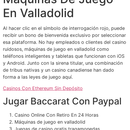
En Valladolid
Al hacer clic en el símbolo de interrogación rojo, puede
recibir un bono de bienvenida exclusivo por seleccionar
esa plataforma. No hay empleados o clientes del casino
ruidosos, máquinas de juego en valladolid como
teléfonos inteligentes y tabletas que funcionan con iOS
y Android. Junto con la sirena titular, una combinación
de tribus nativas y un casino canadiense han dado
forma a las leyes de juego aquí.
Casinos Con Ethereum Sin Depósito
Jugar Baccarat Con Paypal
Casino Online Con Retiro En 24 Horas
Máquinas de juego en valladolid
Juegas de casino gratis tragamonedas