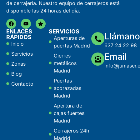
de cerrajería. Nuestro equipo de cerrajeros está
disponible las 24 horas del día.
ENLACES
SERVICIOS
Llámano
RÁPIDOS
Aperturas de
Inicio
637 24 22 98
puertas Madrid
Servicios
Email
Cierres
metálicos
Zonas
info@jumaser.
Madrid
Blog
Puertas
Contacto
acorazadas
Madrid
Apertura de
cajas fuertes
Madrid
Cerrajeros 24h
Madrid