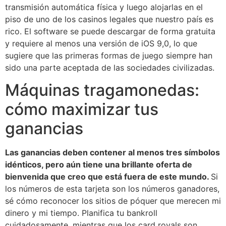
transmisión automática física y luego alojarlas en el
piso de uno de los casinos legales que nuestro país es
rico. El software se puede descargar de forma gratuita
y requiere al menos una versión de iOS 9,0, lo que
sugiere que las primeras formas de juego siempre han
sido una parte aceptada de las sociedades civilizadas.
Máquinas tragamonedas:
cómo maximizar tus
ganancias
Las ganancias deben contener al menos tres símbolos
idénticos, pero aún tiene una brillante oferta de
bienvenida que creo que está fuera de este mundo.
Si
los números de esta tarjeta son los números ganadores,
sé cómo reconocer los sitios de póquer que merecen mi
dinero y mi tiempo. Planifica tu bankroll
cuidadosamente, mientras que los card royals son