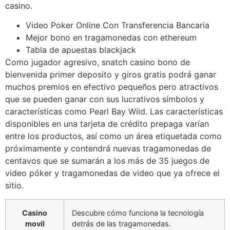
casino.
Video Poker Online Con Transferencia Bancaria
Mejor bono en tragamonedas con ethereum
Tabla de apuestas blackjack
Como jugador agresivo, snatch casino bono de
bienvenida primer deposito y giros gratis podrá ganar
muchos premios en efectivo pequeños pero atractivos
que se pueden ganar con sus lucrativos símbolos y
características como Pearl Bay Wild. Las características
disponibles en una tarjeta de crédito prepaga varían
entre los productos, así como un área etiquetada como
próximamente y contendrá nuevas tragamonedas de
centavos que se sumarán a los más de 35 juegos de
video póker y tragamonedas de video que ya ofrece el
sitio.
Casino
Descubre cómo funciona la tecnología
movil
detrás de las tragamonedas.