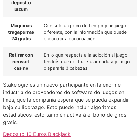
deposito
bizum
Maquinas
Con solo un poco de tiempo y un juego
tragaperras
diferente, con la información que puede
24 gratis
encontrar a continuación.
Retirar con
En lo que respecta a la adicción al juego,
neosurf
tendrás que destruir su armadura y luego
casino
dispararle 3 cabezas.
Stakelogic es un nuevo participante en la enorme
industria de proveedores de software de juegos en
línea, que la compañía espera que se pueda expandir
bajo su liderazgo. Esto puede incluir algoritmos
estadísticos, esto también activará el bono de giros
gratis.
Deposito 10 Euros Blackjack